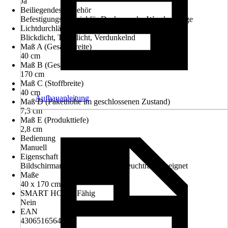
Ja
Beiliegendes Zubehör
Befestigungsmaterial für Decken- oder Wandmontage
Lichtdurchlässigkeit
Blickdicht, Tageslicht, Verdunkelnd
Maß A (Gesamtbreite)
40 cm
Maß B (Gesamthöhe)
170 cm
Maß C (Stoffbreite)
40 cm
Aufbauanleitung
Maß D (Pakethöhe im geschlossenen Zustand)
7,3 cm
Maß E (Produkttiefe)
2,8 cm
Bedienung
Manuell
Eigenschaft
Bildschirmarbeitsplatzgeeignet, Feuchtraumgeeignet
Maße
40 x 170 cm
SMART HOME Fähig
Nein
EAN
4306516564637