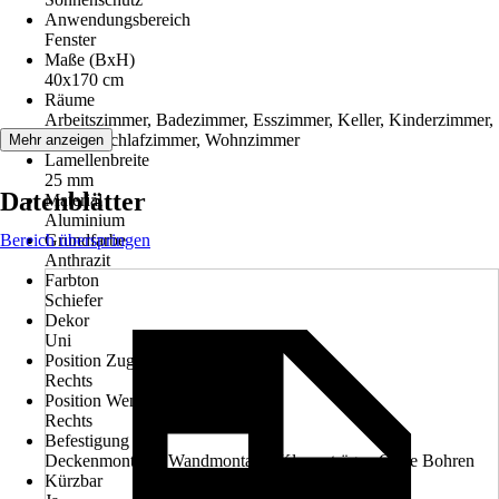
Anwendungsbereich
Fenster
Maße (BxH)
40x170 cm
Räume
Arbeitszimmer, Badezimmer, Esszimmer, Keller, Kinderzimmer,
Küche, Schlafzimmer, Wohnzimmer
Mehr anzeigen
Lamellenbreite
25 mm
Datenblätter
Material
Aluminium
Bereich überspringen
Grundfarbe
Anthrazit
Farbton
Schiefer
Dekor
Uni
Position Zugvorrichtung
Rechts
Position Wendestab
Rechts
Befestigung
Deckenmontage, Wandmontage, Klemmträger, Ohne Bohren
Kürzbar