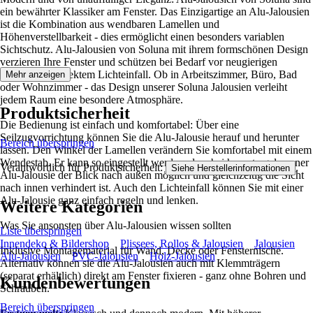
ein bewährter Klassiker am Fenster. Das Einzigartige an Alu-Jalousien
ist die Kombination aus wendbaren Lamellen und
Höhenverstellbarkeit - dies ermöglicht einen besonders variablen
Sichtschutz. Alu-Jalousien von Soluna mit ihrem formschönen Design
verzieren Ihre Fenster und schützen bei Bedarf vor neugierigen
Blicken und direktem Lichteinfall. Ob in Arbeitszimmer, Büro, Bad
Mehr anzeigen
oder Wohnzimmer - das Design unserer Soluna Jalousien verleiht
jedem Raum eine besondere Atmosphäre.
Produktsicherheit
Die Bedienung ist einfach und komfortabel: Über eine
Seilzugvorrichtung können Sie die Alu-Jalousie herauf und herunter
Bereich überspringen
lassen. Den Winkel der Lamellen verändern Sie komfortabel mit einem
Wendestab. Er kann so eingestellt werden, dass bei heruntergelassener
Verantwortlich für Produktsicherheit:
.
Siehe Herstellerinformationen
Alu-Jalousie der Blick nach außen möglich und gleichzeitig die Sicht
nach innen verhindert ist. Auch den Lichteinfall können Sie mit einer
Alu-Jalousie ganz einfach regeln und lenken.
Weitere Kategorien
Was Sie ansonsten über Alu-Jalousien wissen sollten
Liste überspringen
Innendeko & Bildershop
Plissees, Rollos & Jalousien
Jalousien
Inklusive Montagematerial für Wand, Decke oder Fensternische.
Alu-Jalousien
PVC-Jalousien
Holz-Jalousien
Alternativ können sie die Alu-Jalousien auch mit Klemmträgern
(separat erhältlich) direkt am Fenster fixieren - ganz ohne Bohren und
Kundenbewertungen
Schrauben.
Bereich überspringen