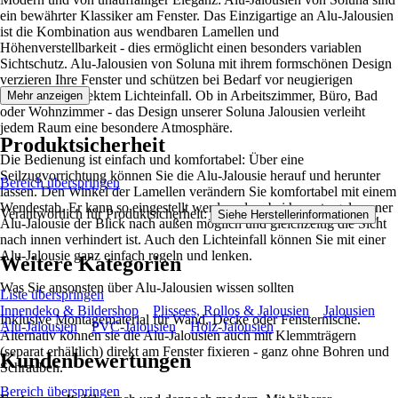
ein bewährter Klassiker am Fenster. Das Einzigartige an Alu-Jalousien
ist die Kombination aus wendbaren Lamellen und
Höhenverstellbarkeit - dies ermöglicht einen besonders variablen
Sichtschutz. Alu-Jalousien von Soluna mit ihrem formschönen Design
verzieren Ihre Fenster und schützen bei Bedarf vor neugierigen
Blicken und direktem Lichteinfall. Ob in Arbeitszimmer, Büro, Bad
Mehr anzeigen
oder Wohnzimmer - das Design unserer Soluna Jalousien verleiht
jedem Raum eine besondere Atmosphäre.
Produktsicherheit
Die Bedienung ist einfach und komfortabel: Über eine
Seilzugvorrichtung können Sie die Alu-Jalousie herauf und herunter
Bereich überspringen
lassen. Den Winkel der Lamellen verändern Sie komfortabel mit einem
Wendestab. Er kann so eingestellt werden, dass bei heruntergelassener
Verantwortlich für Produktsicherheit:
.
Siehe Herstellerinformationen
Alu-Jalousie der Blick nach außen möglich und gleichzeitig die Sicht
nach innen verhindert ist. Auch den Lichteinfall können Sie mit einer
Alu-Jalousie ganz einfach regeln und lenken.
Weitere Kategorien
Was Sie ansonsten über Alu-Jalousien wissen sollten
Liste überspringen
Innendeko & Bildershop
Plissees, Rollos & Jalousien
Jalousien
Inklusive Montagematerial für Wand, Decke oder Fensternische.
Alu-Jalousien
PVC-Jalousien
Holz-Jalousien
Alternativ können sie die Alu-Jalousien auch mit Klemmträgern
(separat erhältlich) direkt am Fenster fixieren - ganz ohne Bohren und
Kundenbewertungen
Schrauben.
Bereich überspringen