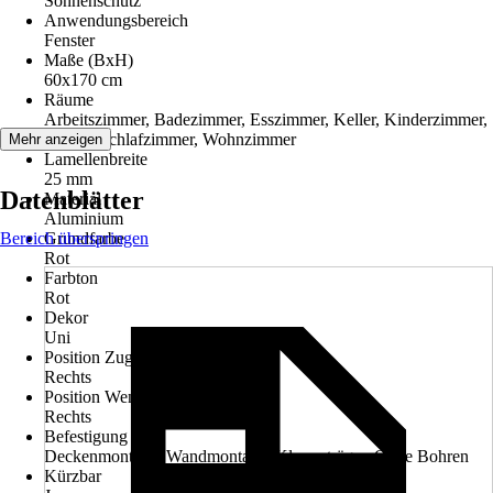
Sonnenschutz
Anwendungsbereich
Fenster
Maße (BxH)
60x170 cm
Räume
Arbeitszimmer, Badezimmer, Esszimmer, Keller, Kinderzimmer,
Küche, Schlafzimmer, Wohnzimmer
Mehr anzeigen
Lamellenbreite
25 mm
Datenblätter
Material
Aluminium
Bereich überspringen
Grundfarbe
Rot
Farbton
Rot
Dekor
Uni
Position Zugvorrichtung
Rechts
Position Wendestab
Rechts
Befestigung
Deckenmontage, Wandmontage, Klemmträger, Ohne Bohren
Kürzbar