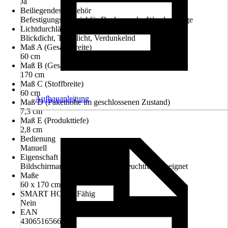
Ja
Beiliegendes Zubehör
Befestigungsmaterial für Decken- oder Wandmontage
Lichtdurchlässigkeit
Blickdicht, Tageslicht, Verdunkelnd
Maß A (Gesamtbreite)
60 cm
Maß B (Gesamthöhe)
170 cm
Maß C (Stoffbreite)
60 cm
Aufbauanleitung
Maß D (Pakethöhe im geschlossenen Zustand)
7,3 cm
Maß E (Produkttiefe)
2,8 cm
Bedienung
Manuell
Eigenschaft
Bildschirmarbeitsplatzgeeignet, Feuchtraumgeeignet
Maße
60 x 170 cm
SMART HOME Fähig
Nein
EAN
4306516566174