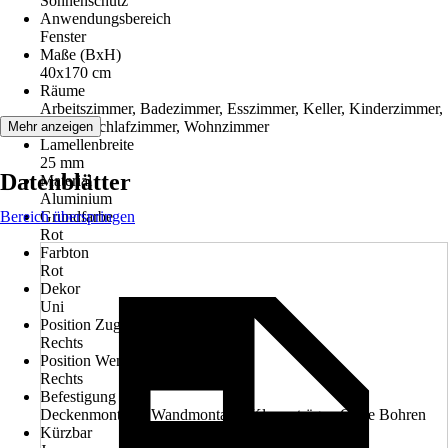
Sonnenschutz
Anwendungsbereich
Fenster
Maße (BxH)
40x170 cm
Räume
Arbeitszimmer, Badezimmer, Esszimmer, Keller, Kinderzimmer,
Küche, Schlafzimmer, Wohnzimmer
Mehr anzeigen
Lamellenbreite
25 mm
Datenblätter
Material
Aluminium
Bereich überspringen
Grundfarbe
Rot
Farbton
Rot
Dekor
Uni
Position Zugvorrichtung
Rechts
Position Wendestab
Rechts
Befestigung
Deckenmontage, Wandmontage, Klemmträger, Ohne Bohren
Kürzbar