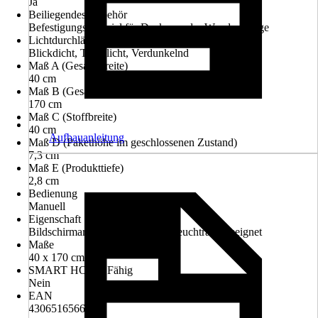
Ja
Beiliegendes Zubehör
Befestigungsmaterial für Decken- oder Wandmontage
Lichtdurchlässigkeit
Blickdicht, Tageslicht, Verdunkelnd
Maß A (Gesamtbreite)
40 cm
Maß B (Gesamthöhe)
170 cm
Maß C (Stoffbreite)
40 cm
Aufbauanleitung
Maß D (Pakethöhe im geschlossenen Zustand)
7,3 cm
Maß E (Produkttiefe)
2,8 cm
Bedienung
Manuell
Eigenschaft
Bildschirmarbeitsplatzgeeignet, Feuchtraumgeeignet
Maße
40 x 170 cm
SMART HOME Fähig
Nein
EAN
4306516566150