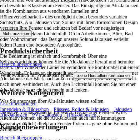
ein bewährter Klassiker am Fenster. Das Einzigartige an Alu-Jalousien
ist die Kombination aus wendbaren Lamellen und
Höhenverstellbarkeit - dies ermöglicht einen besonders variablen
Sichtschutz. Alu-Jalousien von Soluna mit ihrem formschönen Design
verzieren Ihre Fenster und schützen bei Bedarf vor neugierigen
Blicken und direktem Lichteinfall. Ob in Arbeitszimmer, Büro, Bad
Mehr anzeigen
oder Wohnzimmer - das Design unserer Soluna Jalousien verleiht
jedem Raum eine besondere Atmosphäre.
Produktsicherheit
Die Bedienung ist einfach und komfortabel: Über eine
Seilzugvorrichtung können Sie die Alu-Jalousie herauf und herunter
Bereich überspringen
lassen. Den Winkel der Lamellen verändern Sie komfortabel mit einem
Wendestab. Er kann so eingestellt werden, dass bei heruntergelassener
Verantwortlich für Produktsicherheit:
.
Siehe Herstellerinformationen
Alu-Jalousie der Blick nach außen möglich und gleichzeitig die Sicht
nach innen verhindert ist. Auch den Lichteinfall können Sie mit einer
Alu-Jalousie ganz einfach regeln und lenken.
Weitere Kategorien
Was Sie ansonsten über Alu-Jalousien wissen sollten
Liste überspringen
Innendeko & Bildershop
Plissees, Rollos & Jalousien
Jalousien
Inklusive Montagematerial für Wand, Decke oder Fensternische.
Alu-Jalousien
PVC-Jalousien
Holz-Jalousien
Alternativ können sie die Alu-Jalousien auch mit Klemmträgern
(separat erhältlich) direkt am Fenster fixieren - ganz ohne Bohren und
Kundenbewertungen
Schrauben.
Bereich überspringen