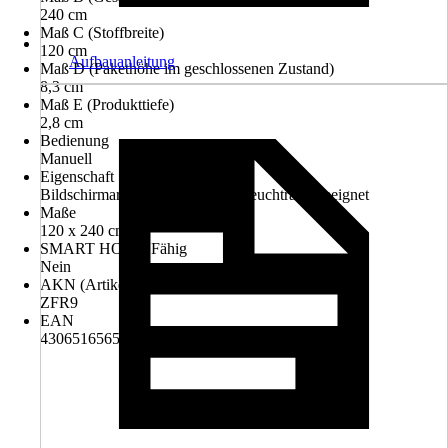
240 cm
Maß C (Stoffbreite)
120 cm
Aufbauanleitung
Maß D (Pakethöhe im geschlossenen Zustand)
8,3 cm
Maß E (Produkttiefe)
2,8 cm
Bedienung
Manuell
Eigenschaft
Bildschirmarbeitsplatzgeeignet, Feuchtraumgeeignet
Maße
120 x 240 cm
SMART HOME Fähig
Nein
AKN (Artikelkurznummer)
ZFR9
EAN
4306516565641