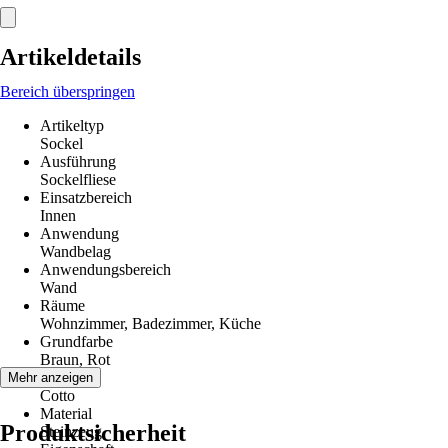
Artikeldetails
Bereich überspringen
Artikeltyp
Sockel
Ausführung
Sockelfliese
Einsatzbereich
Innen
Anwendung
Wandbelag
Anwendungsbereich
Wand
Räume
Wohnzimmer, Badezimmer, Küche
Grundfarbe
Braun, Rot
Farbton
Mehr anzeigen
Cotto
Material
Produktsicherheit
Steinzeug