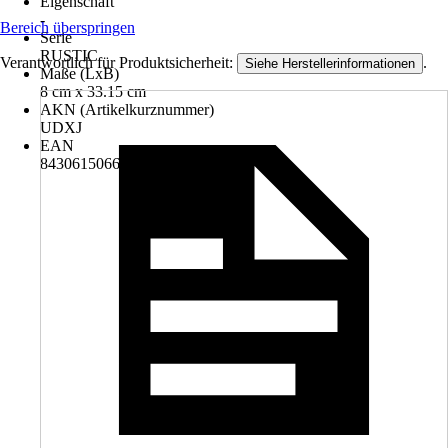
Eigenschaft
-
Bereich überspringen
Serie
RUSTIC
Verantwortlich für Produktsicherheit:
.
Siehe Herstellerinformationen
Maße (LxB)
8 cm x 33.15 cm
AKN (Artikelkurznummer)
UDXJ
EAN
8430615066887