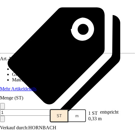
Art.-Nr.
5612668
Eigenschaft
:
-
Grundfarbe
:
Braun, Rot
Material
:
Steinzeug
Mehr Artikeldetails
Menge (ST)
entspricht
1 ST
ST
m
0,33 m
Verkauf durch:
HORNBACH