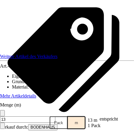
Weitere Artikel des Verkäufers
Art.-Nr.
10362955
Eigenschaft
:
Frostsicher
Grundfarbe
:
Grau
Material
:
Feinsteinzeug
Mehr Artikeldetails
Menge (m)
entspricht
13 m
Pack
m
1 Pack
Verkauf durch:
BODENHAUS