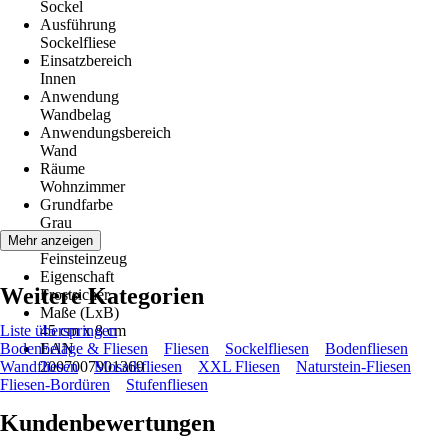
Sockel
Ausführung
Sockelfliese
Einsatzbereich
Innen
Anwendung
Wandbelag
Anwendungsbereich
Wand
Räume
Wohnzimmer
Grundfarbe
Grau
Material
Mehr anzeigen
Feinsteinzeug
Eigenschaft
Weitere Kategorien
Frostsicher
Maße (LxB)
Liste überspringen
45 cm x 8 cm
Bodenbeläge & Fliesen
EAN
Fliesen
Sockelfliesen
Bodenfliesen
Wandfliesen
2007007901369
Mosaikfliesen
XXL Fliesen
Naturstein-Fliesen
Fliesen-Bordüren
Stufenfliesen
Kundenbewertungen