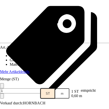
Art.-Nr.
10303120
Eigenschaft
:
Frostsicher
Grundfarbe
:
Anthrazit
Material
:
Feinsteinzeug
Mehr Artikeldetails
Menge (ST)
entspricht
1 ST
ST
m
0,60 m
Verkauf durch:
HORNBACH