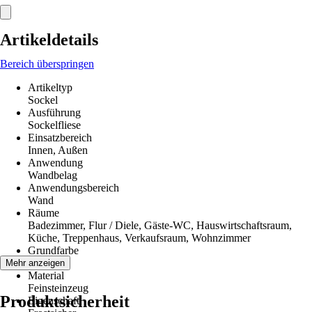
Artikeldetails
Bereich überspringen
Artikeltyp
Sockel
Ausführung
Sockelfliese
Einsatzbereich
Innen, Außen
Anwendung
Wandbelag
Anwendungsbereich
Wand
Räume
Badezimmer, Flur / Diele, Gäste-WC, Hauswirtschaftsraum,
Küche, Treppenhaus, Verkaufsraum, Wohnzimmer
Grundfarbe
Anthrazit
Mehr anzeigen
Material
Feinsteinzeug
Produktsicherheit
Eigenschaft