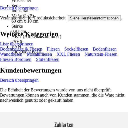
Frostsicher
Serie
Bereich überspringen
Industrial
Maße (LxB)
Verantwortlich für Produktsicherheit:
.
Siehe Herstellerinformationen
60 cm x 10 cm
Stärke
0,93 cm
Weitere Kategorien
AKN (Artikelkurznummer)
2SV6
Liste überspringen
EAN
Bodenbeläge & Fliesen
Fliesen
Sockelfliesen
Bodenfliesen
2007008316810
Wandfliesen
Mosaikfliesen
XXL Fliesen
Naturstein-Fliesen
Fliesen-Bordüren
Stufenfliesen
Kundenbewertungen
Bereich überspringen
Die Echtheit der Bewertungen wurde von uns nicht überprüft.
Bewertungen können auch von Kunden stammen, die die Ware nicht
nachweislich genutzt oder gekauft haben.
Zahlarten