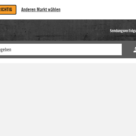
RICHTIG
Anderen Markt wählen
Sendungsverfolg