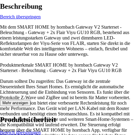
Beschreibung
Bereich überspringen
Mit dem SMART HOME by hornbach Gateway V2 Starterset -
Beleuchtung - Gateway + 2x Flair Viyu GU10 RGB, bestehend aus
einem leistungsstarken Gateway und zwei dimmbaren LED-
Reflektorlampen der Viyu-Serie von FLAIR, starten Sie direkt in die
komfortable Welt des intelligenten Wohnens – einfach, flexibel und
sicher steuerbar von zu Hause oder unterwegs.
Produktmerkmale SMART HOME by hornbach Gateway V2
Starterset - Beleuchtung - Gateway + 2x Flair Viyu GU10 RGB
Darum solltest Du zugreifen: Das Gateway ist die zentrale
Steuereinheit Ihres Smart Homes. Es ermöglicht die automatische
Lichtsteuerung und die Einbindung von Sensoren. Es funkt über die
Protokolle Z-Wave und ZigBee und ist bereits für Matter vorbereitet.
Die zweite Version bietet eine verbesserte Rechenleistung für noch
Mehr anzeigen
mehr Performance. Das Gerät wird per LAN-Kabel mit dem Router
verbunden und benötigt einen Stromanschluss. Es ist kompatibel mit
Produktsicherheit
Amazon Alexa, Google Home und weiteren Smart-Home-Systemen –
die Kompatibilität wird laufend erweitert. Die Steuerung erfolgt
bequem über die SMART HOME by hornbach App, verfügbar für
Bereich überspringen