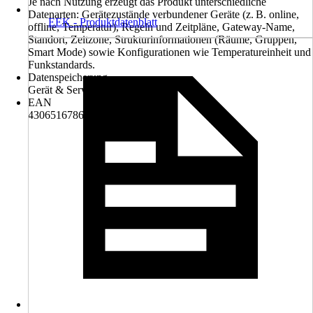
Je nach Nutzung erzeugt das Produkt unterschiedliche
Datenarten: Gerätezustände verbundener Geräte (z. B. online,
EEK - Produktdatenblatt
offline, Temperatur), Regeln und Zeitpläne, Gateway-Name,
Standort, Zeitzone, Strukturinformationen (Räume, Gruppen,
Smart Mode) sowie Konfigurationen wie Temperatureinheit und
Funkstandards.
Datenspeicherung
Gerät & Server
EAN
4306516786701