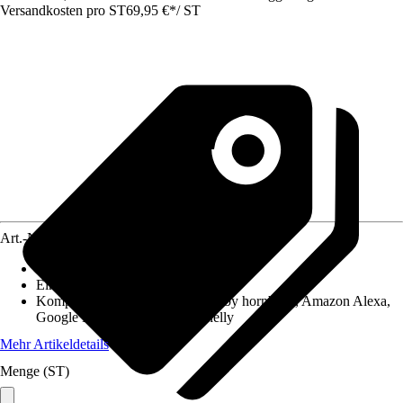
Versandkosten pro ST
69,95 €
*
/
ST
Art.-Nr.
12591638
Artikeltyp
:
Smart Home Set
Einsatzbereich
:
Innen
Kompatibilität
:
SMART HOME by hornbach, Amazon Alexa,
Google Home, Philips Hue, Shelly
Mehr Artikeldetails
Menge (ST)