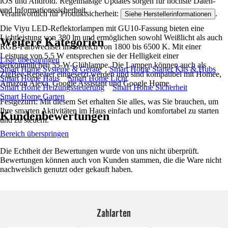
iOS und Android. Regelmäßige Updates sorgen für höchste Daten-
und Informationssicherheit.
Verantwortlich für Produktsicherheit:
.
Siehe Herstellerinformationen
Die Viyu LED-Reflektorlampen mit GU10-Fassung bieten eine
Lichtleistung von 380 lm und ermöglichen sowohl Weißlicht als auch
Weitere Kategorien
RGB-Farbwechsel im Bereich von 1800 bis 6500 K. Mit einer
Leistung von 5,5 W entsprechen sie der Helligkeit einer
Liste überspringen
herkömmlichen 55-W-Glühlampe. Die Lampen können auch als
Smart Home Systeme & Geräte
Smart Home Starter Kits & Hubs
ZigBee-Repeater eingesetzt werden und sind kompatibel mit Homee,
Smart Home Haus
Smart Home Licht
Amazon Alexa, Google Assistant und Google Home.
Smart Home Heizungssteuerung
Smart Home Sicherheit
Smart Home Garten
Festgezurrt: Mit diesem Set erhalten Sie alles, was Sie brauchen, um
Ihre smarten Aktivitäten im Haus einfach und komfortabel zu starten
Kundenbewertungen
und zu steuern.
Bereich überspringen
Die Echtheit der Bewertungen wurde von uns nicht überprüft.
Bewertungen können auch von Kunden stammen, die die Ware nicht
nachweislich genutzt oder gekauft haben.
Zahlarten