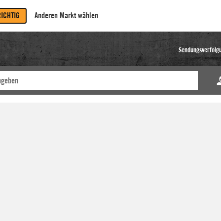
RICHTIG
Anderen Markt wählen
Sendungsverfolg