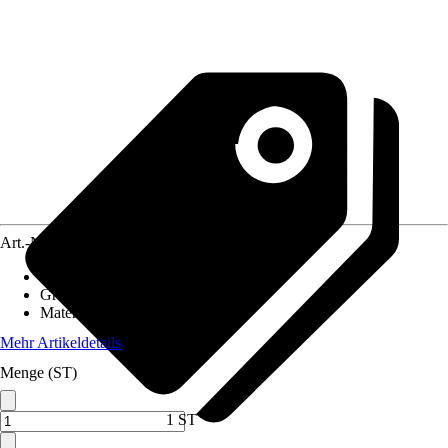
Art.-Nr.
4659067
Artikeltyp
:
Feuerschale
Grundfarbe
:
Naturbelassen
Material
:
-
Mehr Artikeldetails
Menge (ST)
1 ST