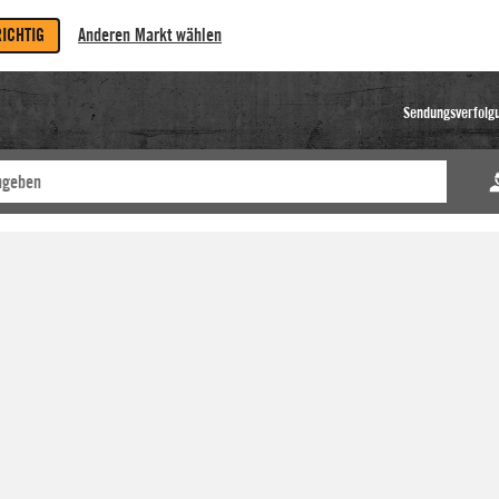
RICHTIG
Anderen Markt wählen
Sendungsverfolg