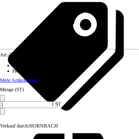
Art.-Nr.
12405184
Breite
:
200 cm
Höhe
:
200 cm
Mehr Artikeldetails
Menge (ST)
1 ST
Verkauf durch:
HORNBACH