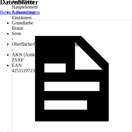
Datenblätter
Ausführung
Hauptelement
Bereich überspringen
Anwendung
Einzäunen
Grundfarbe
Braun
Serie
-
Oberfläche/Oberflächenbehandlung
-
AKN (Artikelkurznummer)
ZSXF
EAN
4251119723212