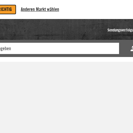
RICHTIG
Anderen Markt wählen
Sendungsverfolg