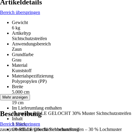
Artikeldetails
Bereich überspringen
Gewicht
6 kg
Artikeltyp
Sichtschutzstreifen
Anwendungsbereich
Zaun
Grundfarbe
Grau
Material
Kunststoff
Materialspezifizierung
Polypropylen (PP)
Breite
5.000 cm
Höhe
Mehr anzeigen
19 cm
Im Lieferumfang enthalten
Beschreibung
1x zaun|zu RILLE GELOCHT 30% Muster Sichtschutzstreifen
Inhalt
Bereich überspringen
1 Stück
zaun|zu® RILLE gelocht Sichtschutzstreifen – 30 % Lochmuster
Oberfläche/Oberflächenbehandlung