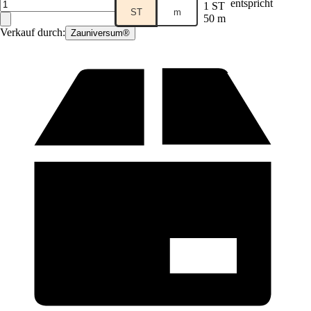
entspricht
1 ST
ST
m
50 m
Verkauf durch:
Zauniversum®