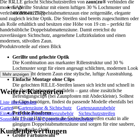
Die RILLE gelocht Sichtschutzstreifen von
-
zaun|zu®
verbinden die
moderne gerillte Struktur mit einem luftigen 30 % Lochmuster und
EAN
verleihen deinem Doppelstabmattenzaun eine zeitgemäße, elegante
4068864122579
und zugleich leichte Optik. Die Streifen sind bereits zugeschnitten oder
als Rolle erhältlich und besitzen eine Höhe von 19 cm – perfekt für
handelsübliche Doppelstabmattenzäune. Damit erreichst du
zuverlässigen Sichtschutz, angenehme Luftzirkulation und einen
modernen, stilvollen Zaun.
Produktvorteile auf einen Blick
Gerillte und gelochte Optik
Die Kombination aus markanter Rillenstruktur und 30 %
Lochmuster sorgt für einen angesagt schlichten, modernen Look
und verleiht deinem Zaun eine stylische, luftige Ausstrahlung.
Mehr anzeigen
Einfache Montage ohne Clips
Die gelochten RILLE-Streifen lassen sich leicht und schnell in
Weitere Kategorien
die Doppelstabmatten einfädeln – ganz ohne zusätzliche
Befestigungsclips (bei Zaunpfosten mit Abdeckleiste). Solltest
du Clips benötigen, findest du passende Modelle ebenfalls bei
Liste überspringen
uns.
Garten
Gartenzäune & Sichtschutz
Gartenzaunzubehör
Perfekte Passform
Einstab- & Doppelstabmattenzubehör
Sichtschutzstreifen
Mit 19 cm Höhe passen die Sichtschutzstreifen exakt in alle
Sonstiges Einstab- & Doppelstabmattenzubehör
gängigen Doppelstabmattenzäune und sorgen für eine saubere,
Kundenbewertungen
harmonische Optik.
Große Farbauswahl