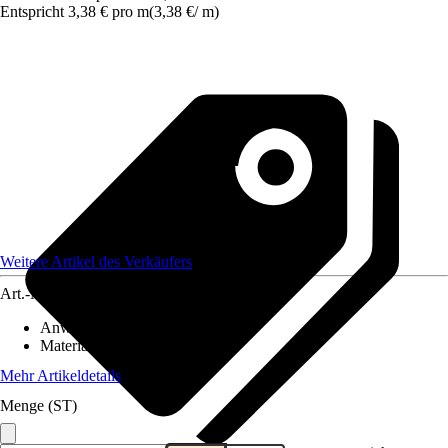
Entspricht 3,38 € pro m
(
3,38 €
/
m
)
Weitere Artikel des Verkäufers
Art.-Nr.
12649355
Anwendungsbereich
:
Zaun
Material
:
Kunststoff
Mehr Artikeldetails
Menge (ST)