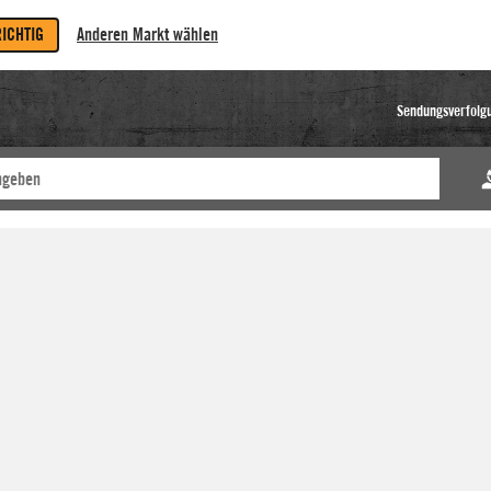
RICHTIG
Anderen Markt wählen
Sendungsverfolg