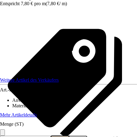
Entspricht 7,80 € pro m
(
7,80 €
/
m
)
Weitere Artikel des Verkäufers
Art.-Nr.
12653988
Anwendungsbereich
:
Zaun
Material
:
Kunststoff
Mehr Artikeldetails
Menge (ST)