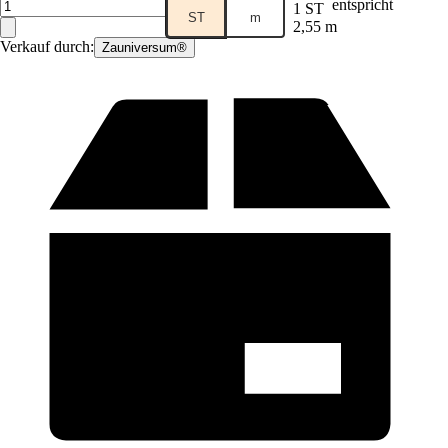
entspricht
1 ST
ST
m
2,55 m
Verkauf durch:
Zauniversum®