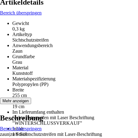
Artikeldetails
Bereich überspringen
Gewicht
0,3 kg
Artikeltyp
Sichtschutzstreifen
Anwendungsbereich
Zaun
Grundfarbe
Grau
Material
Kunststoff
Materialspezifizierung
Polypropylen (PP)
Breite
255 cm
Höhe
Mehr anzeigen
19 cm
Im Lieferumfang enthalten
Beschreibung
Sichtschutzstreifen mit Laser Beschriftung
"WINTERSCHLUSSVERKAUF"
Bereich überspringen
Inhalt
zaun|zu® Sichtschutzstreifen mit Laser-Beschriftung
1 Stück