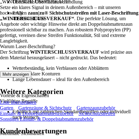
„WINTERSCHLUSSVERKAUF“
Oberfläche/Oberflächenbehandlung
Setze ein klares Signal in deinem Außenbereich – mit unseren
-
hochwertigen
EAN
zaun|zu® Sichtschutzstreifen mit Laser-Beschriftung
„WINTERSCHLUSSVERKAUF“
4068864147466
. Die perfekte Lösung, um
Angebote oder wichtige Hinweise direkt am Doppelstabmattenzaun
professionell sichtbar zu machen. Aus robustem Polypropylen (PP)
gefertigt, vereinen diese Streifen Funktionalität, Stil und extreme
Langlebigkeit.
Warum Laser-Beschriftung?
Der Schriftzug
WINTERSCHLUSSVERKAUF
wird präzise aus
dem Material herausgelasert – nicht gedruckt. Das bedeutet:
Wetterbeständig, kein Verblassen oder Abblättern
Saubere, klare Konturen
Mehr anzeigen
Lange Lebensdauer – ideal für den Außenbereich
Weitere Kategorien
Vorteile & Eigenschaften
Vielfältige Begriffe
Liste überspringen
Garten
Gartenzäune & Sichtschutz
Gartenzaunzubehör
Erhältlich mit zahlreichen Standardbegriffen oder individuell
Einstab- & Doppelstabmattenzubehör
Sichtschutzstreifen
nach Wunsch.
Sonstiges Einstab- & Doppelstabmattenzubehör
Kundenbewertungen
Maximale Sichtbarkeit