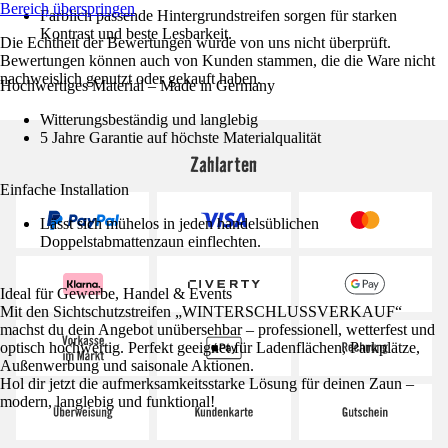
Bereich überspringen
Farblich passende Hintergrundstreifen sorgen für starken
Kontrast und beste Lesbarkeit.
Die Echtheit der Bewertungen wurde von uns nicht überprüft.
Bewertungen können auch von Kunden stammen, die die Ware nicht
nachweislich genutzt oder gekauft haben.
Hochwertiges Material – Made in Germany
Witterungsbeständig und langlebig
5 Jahre Garantie auf höchste Materialqualität
Zahlarten
Einfache Installation
Lässt sich mühelos in jeden handelsüblichen
Doppelstabmattenzaun einflechten.
Ideal für Gewerbe, Handel & Events
Mit den Sichtschutzstreifen „WINTERSCHLUSSVERKAUF“
machst du dein Angebot unübersehbar – professionell, wetterfest und
optisch hochwertig. Perfekt geeignet für Ladenflächen, Parkplätze,
Außenwerbung und saisonale Aktionen.
Hol dir jetzt die aufmerksamkeitsstarke Lösung für deinen Zaun –
modern, langlebig und funktional!