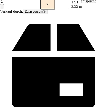
entspricht
1 ST
ST
m
2,55 m
Verkauf durch:
Zauniversum®