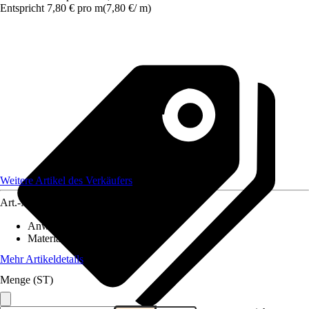
Entspricht 7,80 € pro m
(
7,80 €
/
m
)
Weitere Artikel des Verkäufers
Art.-Nr.
12649669
Anwendungsbereich
:
Zaun
Material
:
Kunststoff
Mehr Artikeldetails
Menge (ST)