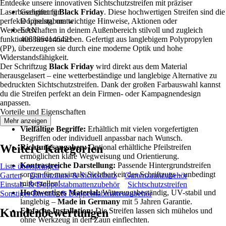
Entdecke unsere innovativen Sichtschutzstreifen mit präziser
-
Laserbeschriftung
Geeignet für
Black Friday
. Diese hochwertigen Streifen sind die
perfekte Lösung, um wichtige Hinweise, Aktionen oder
Doppelstabmatte
Werbebotschaften in deinem Außenbereich stilvoll und zugleich
EAN
funktional hervorzuheben. Gefertigt aus langlebigem Polypropylen
4068864146421
(PP), überzeugen sie durch eine moderne Optik und hohe
Widerstandsfähigkeit.
Der Schriftzug
Black Friday
wird direkt aus dem Material
herausgelasert – eine wetterbeständige und langlebige Alternative zu
bedruckten Sichtschutzstreifen. Dank der großen Farbauswahl kannst
du die Streifen perfekt an dein Firmen- oder Kampagnendesign
anpassen.
Vorteile und Eigenschaften
Mehr anzeigen
Vielfältige Begriffe:
Erhältlich mit vielen vorgefertigten
Begriffen oder individuell anpassbar nach Wunsch.
Weitere Kategorien
Richtungsangaben:
Optional erhältliche Pfeilstreifen
ermöglichen klare Wegweisung und Orientierung.
Kontrastreiche Darstellung:
Passende Hintergrundstreifen
Liste überspringen
sorgen für maximale Sichtbarkeit des Schriftzugs – unbedingt
Garten
Gartenzäune & Sichtschutz
Gartenzaunzubehör
mitbestellen!
Einstab- & Doppelstabmattenzubehör
Sichtschutzstreifen
Hochwertiges Material:
Witterungsbeständig, UV-stabil und
Sonstiges Einstab- & Doppelstabmattenzubehör
langlebig –
Made in Germany
mit 5 Jahren Garantie.
Kundenbewertungen
Einfache Installation:
Die Streifen lassen sich mühelos und
ohne Werkzeug in den Zaun einflechten.