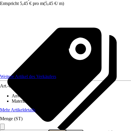
Entspricht 5,45 € pro m
(
5,45 €
/
m
)
Weitere Artikel des Verkäufers
Art.-Nr.
12649317
Anwendungsbereich
:
Zaun
Material
:
Kunststoff
Mehr Artikeldetails
Menge (ST)