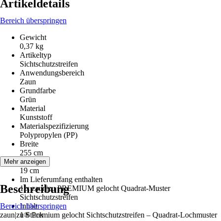
Artikeldetails
Bereich überspringen
Gewicht
0,37 kg
Artikeltyp
Sichtschutzstreifen
Anwendungsbereich
Zaun
Grundfarbe
Grün
Material
Kunststoff
Materialspezifizierung
Polypropylen (PP)
Breite
255 cm
Höhe
Mehr anzeigen
19 cm
Im Lieferumfang enthalten
Beschreibung
1 x zaun|zu PREMIUM gelocht Quadrat-Muster
Sichtschutzstreifen
Bereich überspringen
Inhalt
zaun|zu® Premium gelocht Sichtschutzstreifen – Quadrat-Lochmuster
1 Stück