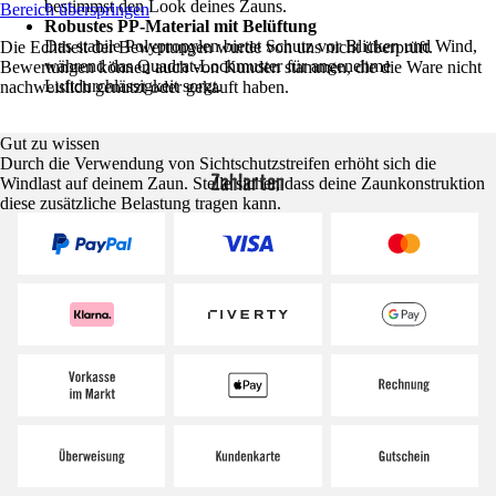
bestimmst den Look deines Zauns.
Bereich überspringen
Robustes PP-Material mit Belüftung
Das stabile Polypropylen bietet Schutz vor Blicken und Wind,
Die Echtheit der Bewertungen wurde von uns nicht überprüft.
während das Quadrat-Lochmuster für angenehme
Bewertungen können auch von Kunden stammen, die die Ware nicht
Luftdurchlässigkeit sorgt.
nachweislich genutzt oder gekauft haben.
Gut zu wissen
Durch die Verwendung von Sichtschutzstreifen erhöht sich die
Zahlarten
Windlast auf deinem Zaun. Stelle sicher, dass deine Zaunkonstruktion
diese zusätzliche Belastung tragen kann.