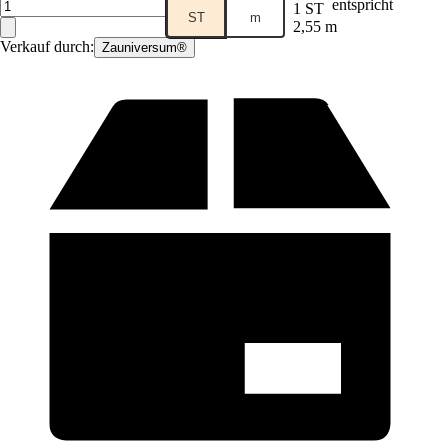
entspricht
1 ST
ST
m
2,55 m
Verkauf durch:
Zauniversum®