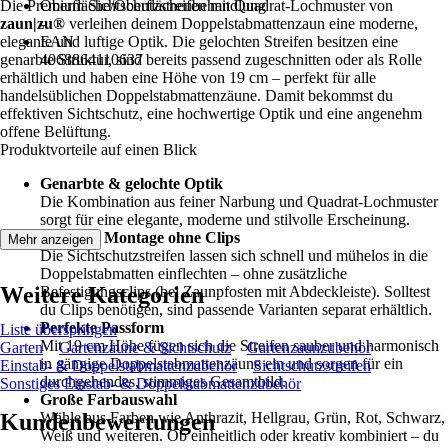
Die Premium Sichtschutzstreifen mit Quadrat-Lochmuster von
Oberfläche/Oberflächenbehandlung
zaun|zu®
-
verleihen deinem Doppelstabmattenzaun eine moderne,
elegante und luftige Optik. Die gelochten Streifen besitzen eine
EAN
genarbte Struktur, sind bereits passend zugeschnitten oder als Rolle
4068864110637
erhältlich und haben eine Höhe von 19 cm – perfekt für alle
handelsüblichen Doppelstabmattenzäune. Damit bekommst du
effektiven Sichtschutz, eine hochwertige Optik und eine angenehm
offene Belüftung.
Produktvorteile auf einen Blick
Genarbte & gelochte Optik
Die Kombination aus feiner Narbung und Quadrat-Lochmuster
sorgt für eine elegante, moderne und stilvolle Erscheinung.
Einfache Montage ohne Clips
Mehr anzeigen
Die Sichtschutzstreifen lassen sich schnell und mühelos in die
Doppelstabmatten einflechten – ohne zusätzliche
Weitere Kategorien
Befestigungsclips (bei Zaunpfosten mit Abdeckleiste). Solltest
du Clips benötigen, sind passende Varianten separat erhältlich.
Perfekte Passform
Liste überspringen
Mit 19 cm Höhe fügen sich die Streifen sauber und harmonisch
Garten
Gartenzäune & Sichtschutz
Gartenzaunzubehör
in gängige Doppelstabmattenzäune ein und sorgen für ein
Einstab- & Doppelstabmattenzubehör
Sichtschutzstreifen
durchgehendes, stimmiges Gesamtbild.
Sonstiges Einstab- & Doppelstabmattenzubehör
Große Farbauswahl
Kundenbewertungen
Wähle aus Farben wie Anthrazit, Hellgrau, Grün, Rot, Schwarz,
Weiß und weiteren. Ob einheitlich oder kreativ kombiniert – du