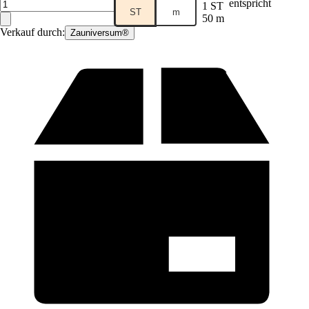
entspricht
1 ST
ST
m
50 m
Verkauf durch:
Zauniversum®