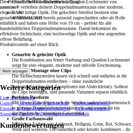
Die Premium Sichtschutzstreifen mit Quadrat-Lochmuster von
Oberfläche/Oberflächenbehandlung
zaun|zu®
-
verleihen deinem Doppelstabmattenzaun eine moderne,
elegante und luftige Optik. Die gelochten Streifen besitzen eine
EAN
genarbte Struktur, sind bereits passend zugeschnitten oder als Rolle
4068864110835
erhältlich und haben eine Höhe von 19 cm – perfekt für alle
handelsüblichen Doppelstabmattenzäune. Damit bekommst du
effektiven Sichtschutz, eine hochwertige Optik und eine angenehm
offene Belüftung.
Produktvorteile auf einen Blick
Genarbte & gelochte Optik
Die Kombination aus feiner Narbung und Quadrat-Lochmuster
sorgt für eine elegante, moderne und stilvolle Erscheinung.
Einfache Montage ohne Clips
Mehr anzeigen
Die Sichtschutzstreifen lassen sich schnell und mühelos in die
Doppelstabmatten einflechten – ohne zusätzliche
Weitere Kategorien
Befestigungsclips (bei Zaunpfosten mit Abdeckleiste). Solltest
du Clips benötigen, sind passende Varianten separat erhältlich.
Perfekte Passform
Liste überspringen
Mit 19 cm Höhe fügen sich die Streifen sauber und harmonisch
Garten
Gartenzäune & Sichtschutz
Gartenzaunzubehör
in gängige Doppelstabmattenzäune ein und sorgen für ein
Einstab- & Doppelstabmattenzubehör
Sichtschutzstreifen
durchgehendes, stimmiges Gesamtbild.
Sonstiges Einstab- & Doppelstabmattenzubehör
Große Farbauswahl
Kundenbewertungen
Wähle aus Farben wie Anthrazit, Hellgrau, Grün, Rot, Schwarz,
Weiß und weiteren. Ob einheitlich oder kreativ kombiniert – du