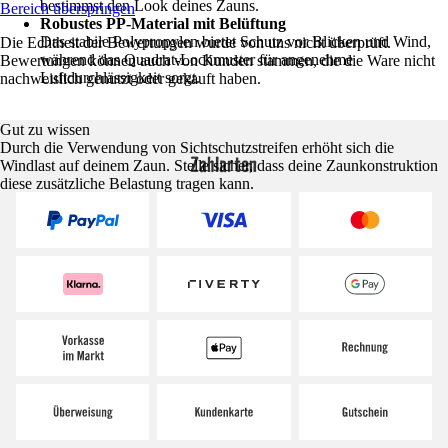
bestimmst den Look deines Zauns.
Bereich überspringen
Robustes PP-Material mit Belüftung
Das stabile Polypropylen bietet Schutz vor Blicken und Wind,
Die Echtheit der Bewertungen wurde von uns nicht überprüft.
während das Quadrat-Lochmuster für angenehme
Bewertungen können auch von Kunden stammen, die die Ware nicht
Luftdurchlässigkeit sorgt.
nachweislich genutzt oder gekauft haben.
Gut zu wissen
Durch die Verwendung von Sichtschutzstreifen erhöht sich die
Zahlarten
Windlast auf deinem Zaun. Stelle sicher, dass deine Zaunkonstruktion
diese zusätzliche Belastung tragen kann.