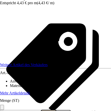
Entspricht 4,43 € pro m
(
4,43 €
/
m
)
Weitere Artikel des Verkäufers
Art.-Nr.
12649561
Anwendungsbereich
:
Zaun
Material
:
Kunststoff
Mehr Artikeldetails
Menge (ST)