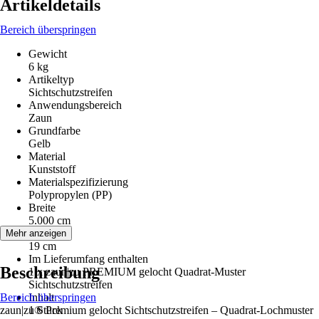
Artikeldetails
Bereich überspringen
Gewicht
6 kg
Artikeltyp
Sichtschutzstreifen
Anwendungsbereich
Zaun
Grundfarbe
Gelb
Material
Kunststoff
Materialspezifizierung
Polypropylen (PP)
Breite
5.000 cm
Höhe
Mehr anzeigen
19 cm
Im Lieferumfang enthalten
Beschreibung
1 x zaun|zu PREMIUM gelocht Quadrat-Muster
Sichtschutzstreifen
Bereich überspringen
Inhalt
zaun|zu® Premium gelocht Sichtschutzstreifen – Quadrat-Lochmuster
1 Stück