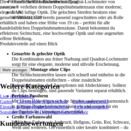
Die Premium Sichtschutzstreifen mit Quadrat-Lochmuster von
Oberfläche/Oberflächenbehandlung
zaun|zu®
-
verleihen deinem Doppelstabmattenzaun eine moderne,
elegante und luftige Optik. Die gelochten Streifen besitzen eine
EAN
genarbte Struktur, sind bereits passend zugeschnitten oder als Rolle
4068864110729
erhältlich und haben eine Höhe von 19 cm – perfekt für alle
handelsüblichen Doppelstabmattenzäune. Damit bekommst du
effektiven Sichtschutz, eine hochwertige Optik und eine angenehm
offene Belüftung.
Produktvorteile auf einen Blick
Genarbte & gelochte Optik
Die Kombination aus feiner Narbung und Quadrat-Lochmuster
sorgt für eine elegante, moderne und stilvolle Erscheinung.
Einfache Montage ohne Clips
Mehr anzeigen
Die Sichtschutzstreifen lassen sich schnell und mühelos in die
Doppelstabmatten einflechten – ohne zusätzliche
Weitere Kategorien
Befestigungsclips (bei Zaunpfosten mit Abdeckleiste). Solltest
du Clips benötigen, sind passende Varianten separat erhältlich.
Perfekte Passform
Liste überspringen
Mit 19 cm Höhe fügen sich die Streifen sauber und harmonisch
Garten
Gartenzäune & Sichtschutz
Gartenzaunzubehör
in gängige Doppelstabmattenzäune ein und sorgen für ein
Einstab- & Doppelstabmattenzubehör
Sichtschutzstreifen
durchgehendes, stimmiges Gesamtbild.
Sonstiges Einstab- & Doppelstabmattenzubehör
Große Farbauswahl
Kundenbewertungen
Wähle aus Farben wie Anthrazit, Hellgrau, Grün, Rot, Schwarz,
Weiß und weiteren. Ob einheitlich oder kreativ kombiniert – du