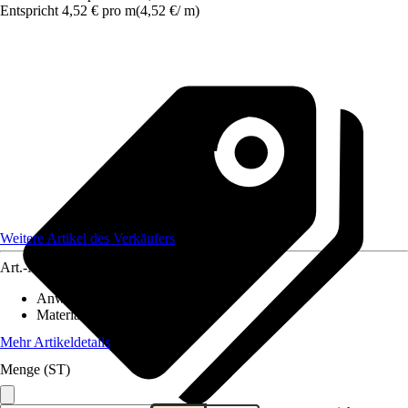
Entspricht 4,52 € pro m
(
4,52 €
/
m
)
Weitere Artikel des Verkäufers
Art.-Nr.
12649277
Anwendungsbereich
:
Zaun
Material
:
Kunststoff
Mehr Artikeldetails
Menge (ST)