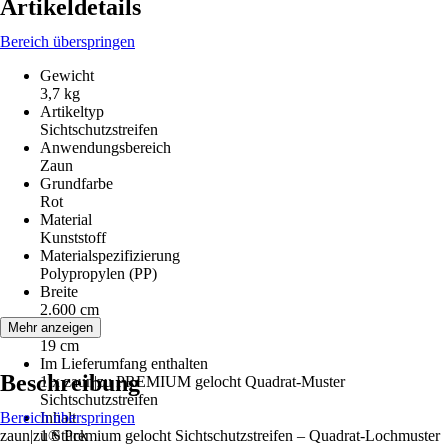
Artikeldetails
Bereich überspringen
Gewicht
3,7 kg
Artikeltyp
Sichtschutzstreifen
Anwendungsbereich
Zaun
Grundfarbe
Rot
Material
Kunststoff
Materialspezifizierung
Polypropylen (PP)
Breite
2.600 cm
Höhe
Mehr anzeigen
19 cm
Im Lieferumfang enthalten
Beschreibung
1 x zaun|zu PREMIUM gelocht Quadrat-Muster
Sichtschutzstreifen
Bereich überspringen
Inhalt
zaun|zu® Premium gelocht Sichtschutzstreifen – Quadrat-Lochmuster
1 Stück