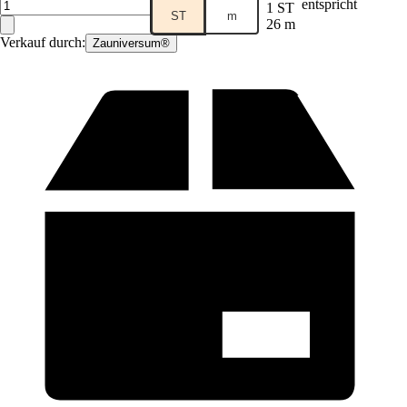
entspricht
1 ST
ST
m
26 m
Verkauf durch:
Zauniversum®