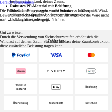
bestimmst den Look deines Zauns.
Bereich überspringen
Robustes PP-Material mit Belüftung
Das stabile Polypropylen bietet Schutz vor Blicken und Wind,
Die Echtheit der Bewertungen wurde von uns nicht überprüft.
während das Quadrat-Lochmuster für angenehme
Bewertungen können auch von Kunden stammen, die die Ware nicht
Luftdurchlässigkeit sorgt.
nachweislich genutzt oder gekauft haben.
Gut zu wissen
Durch die Verwendung von Sichtschutzstreifen erhöht sich die
Zahlarten
Windlast auf deinem Zaun. Stelle sicher, dass deine Zaunkonstruktion
diese zusätzliche Belastung tragen kann.