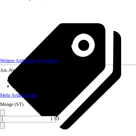
Weitere Artikel des Verkäufers
Art.-Nr.
12582583
Anwendungsbereich
:
Sichtschutzmatte
Material
:
Kunststoff
Mehr Artikeldetails
Menge (ST)
1 ST