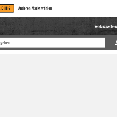
RICHTIG
Anderen Markt wählen
Sendungsverfolg