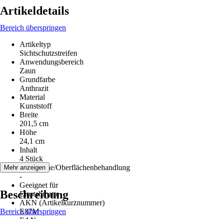
Artikeldetails
Bereich überspringen
Artikeltyp
Sichtschutzstreifen
Anwendungsbereich
Zaun
Grundfarbe
Anthrazit
Material
Kunststoff
Breite
201,5 cm
Höhe
24,1 cm
Inhalt
4 Stück
Oberfläche/Oberflächenbehandlung
Mehr anzeigen
-
Geeignet für
Beschreibung
Einstabmatte
AKN (Artikelkurznummer)
Bereich überspringen
E87M