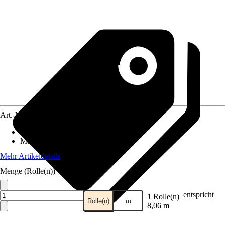
Art.-Nr.
10728584
Anwendungsbereich
:
Zaun
Material
:
Kunststoff
Mehr Artikeldetails
Menge (Rolle(n))
entspricht
1 Rolle(n)
Rolle(n)
m
8,06 m