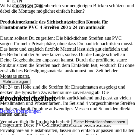
EAN
Willst Du Deinen Außenbereich vor neugierigen Blicken schützen und
4306516015788
dabei die Montage möglichst einfach halten?
Produktmerkmale des Sichtschutzstreifen Konsta für
Einstabmatte PVC 4 Streifen 200 x 24 cm anthrazit
Darum solltest Du zugreifen: Die blickdichten Streifen aus PVC
sorgen für mehr Privatsphäre, ohne dass Du baulich nachrüsten musst.
Das harte und zugleich flexible Material lässt sich gut einfädeln und
bei Bedarf mit der Schere kürzen, sodass Du die Länge schnell an
Deine Gegebenheiten anpassen kannst. Durch die profilierte, starre
Struktur sitzen die Streifen nach dem Einfädeln fest, wodurch Du ohne
zusätzliches Befestigungsmaterial auskommst und Zeit bei der
Montage sparst.
Mehr anzeigen
Mit 24 cm Höhe sind die Streifen für Einstabmatten ausgelegt und
decken die typischen Zwischenräume zuverlässig ab. Die
Produktsicherheit
anthrazitfarbene Ausführung wirkt zurückhaltend und passt zu vielen
Metallmatten und Pfostenfarben. Im Set sind 4 vorgeschnittene Streifen
enthalten, damit Du ohne aufwendiges Messen und Schneiden direkt
Bereich überspringen
starten kannst.
Verantwortlich für Produktsicherheit:
.
Siehe Herstellerinformationen
Festgezurrt: Diese PVC-Sichtschutzstreifen bieten schnelle
Privatsphäre an Einstabmatten, lassen sich einfach anpassen und halten