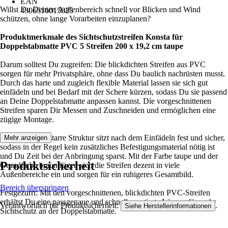
EAN
Willst Du Deinen Außenbereich schnell vor Blicken und Wind
4306516015825
schützen, ohne lange Vorarbeiten einzuplanen?
Produktmerkmale des Sichtschutzstreifen Konsta für
Doppelstabmatte PVC 5 Streifen 200 x 19,2 cm taupe
Darum solltest Du zugreifen: Die blickdichten Streifen aus PVC
sorgen für mehr Privatsphäre, ohne dass Du baulich nachrüsten musst.
Durch das harte und zugleich flexible Material lassen sie sich gut
einfädeln und bei Bedarf mit der Schere kürzen, sodass Du sie passend
an Deine Doppelstabmatte anpassen kannst. Die vorgeschnittenen
Streifen sparen Dir Messen und Zuschneiden und ermöglichen eine
zügige Montage.
Die profilierte, starre Struktur sitzt nach dem Einfädeln fest und sicher,
Mehr anzeigen
sodass in der Regel kein zusätzliches Befestigungsmaterial nötig ist
und Du Zeit bei der Anbringung sparst. Mit der Farbe taupe und der
Produktsicherheit
Grundfarbe braun fügen sich die Streifen dezent in viele
Außenbereiche ein und sorgen für ein ruhigeres Gesamtbild.
Bereich überspringen
Festgezurrt: Mit den vorgeschnittenen, blickdichten PVC-Streifen
erhältst Du eine passgenaue und schnell montierte Lösung für mehr
Verantwortlich für Produktsicherheit:
.
Siehe Herstellerinformationen
Sichtschutz an der Doppelstabmatte.