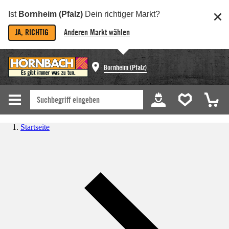
Ist
Bornheim (Pfalz)
Dein richtiger Markt?
JA, RICHTIG
Anderen Markt wählen
Bornheim (Pfalz)
Startseite