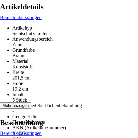
Artikeldetails
Bereich überspringen
Artikeltyp
Sichtschutzstreifen
Anwendungsbereich
Zaun
Grundfarbe
Braun
Material
Kunststoff
Breite
201,5 cm
Höhe
19,2 cm
Inhalt
5 Stück
Oberfläche/Oberflächenbehandlung
Mehr anzeigen
-
Geeignet für
Beschreibung
Doppelstabmatte
AKN (Artikelkurznummer)
Bereich überspringen
X4CG