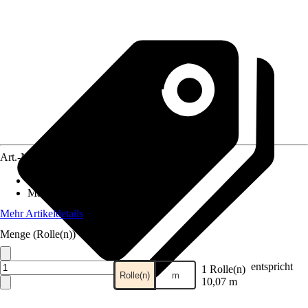
Art.-Nr.
10728602
Anwendungsbereich
:
Zaun
Material
:
Kunststoff
Mehr Artikeldetails
Menge (Rolle(n))
entspricht
1 Rolle(n)
Rolle(n)
m
10,07 m