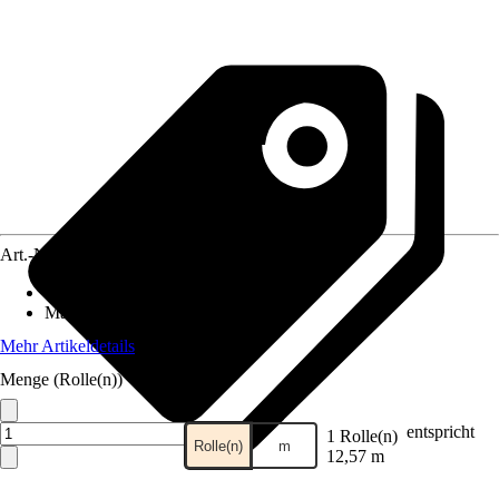
Art.-Nr.
10728614
Anwendungsbereich
:
Zaun
Material
:
Kunststoff
Mehr Artikeldetails
Menge (Rolle(n))
entspricht
1 Rolle(n)
Rolle(n)
m
12,57 m