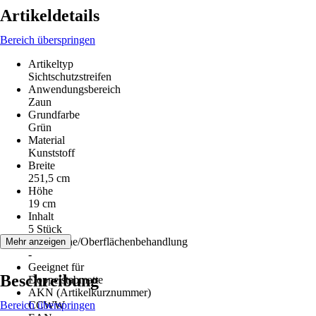
Artikeldetails
Bereich überspringen
Artikeltyp
Sichtschutzstreifen
Anwendungsbereich
Zaun
Grundfarbe
Grün
Material
Kunststoff
Breite
251,5 cm
Höhe
19 cm
Inhalt
5 Stück
Oberfläche/Oberflächenbehandlung
Mehr anzeigen
-
Geeignet für
Beschreibung
Doppelstabmatte
AKN (Artikelkurznummer)
Bereich überspringen
CCWW