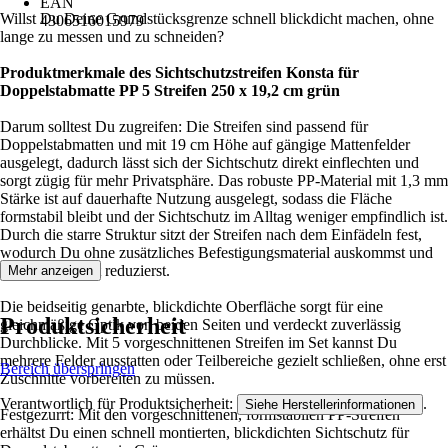
EAN
Willst Du Deine Grundstücksgrenze schnell blickdicht machen, ohne
4306516015979
lange zu messen und zu schneiden?
Produktmerkmale des Sichtschutzstreifen Konsta für
Doppelstabmatte PP 5 Streifen 250 x 19,2 cm grün
Darum solltest Du zugreifen: Die Streifen sind passend für
Doppelstabmatten und mit 19 cm Höhe auf gängige Mattenfelder
ausgelegt, dadurch lässt sich der Sichtschutz direkt einflechten und
sorgt zügig für mehr Privatsphäre. Das robuste PP-Material mit 1,3 mm
Stärke ist auf dauerhafte Nutzung ausgelegt, sodass die Fläche
formstabil bleibt und der Sichtschutz im Alltag weniger empfindlich ist.
Durch die starre Struktur sitzt der Streifen nach dem Einfädeln fest,
wodurch Du ohne zusätzliches Befestigungsmaterial auskommst und
die Montagezeit reduzierst.
Mehr anzeigen
Die beidseitig genarbte, blickdichte Oberfläche sorgt für eine
Produktsicherheit
gleichmäßige Optik von beiden Seiten und verdeckt zuverlässig
Durchblicke. Mit 5 vorgeschnittenen Streifen im Set kannst Du
mehrere Felder ausstatten oder Teilbereiche gezielt schließen, ohne erst
Bereich überspringen
Zuschnitte vorbereiten zu müssen.
Verantwortlich für Produktsicherheit:
.
Siehe Herstellerinformationen
Festgezurrt: Mit den vorgeschnittenen, formstabilen PP-Streifen
erhältst Du einen schnell montierten, blickdichten Sichtschutz für