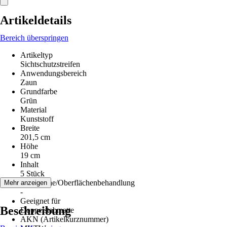
Artikeldetails
Bereich überspringen
Artikeltyp
Sichtschutzstreifen
Anwendungsbereich
Zaun
Grundfarbe
Grün
Material
Kunststoff
Breite
201,5 cm
Höhe
19 cm
Inhalt
5 Stück
Oberfläche/Oberflächenbehandlung
Mehr anzeigen
-
Geeignet für
Beschreibung
Doppelstabmatte
AKN (Artikelkurznummer)