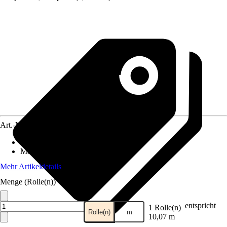
Art.-Nr.
10728597
Anwendungsbereich
:
Zaun
Material
:
Kunststoff
Mehr Artikeldetails
Menge (Rolle(n))
entspricht
1 Rolle(n)
Rolle(n)
m
10,07 m