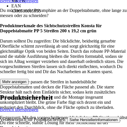
Bereich überspringen
MKTW
EAN
Du möchtest mehr Privatsphäre an der Doppelstabmatte, ohne lange zu
4306516015955
messen oder zu schneiden?
Produktmerkmale des Sichtschutzstreifen Konsta für
Doppelstabmatte PP 5 Streifen 200 x 19,2 cm grün
Darum solltest Du zugreifen: Die blickdichte, beidseitig genarbte
Oberfläche schirmt zuverlässig ab und sorgt gleichzeitig für eine
gleichmäßige Optik von beiden Seiten. Durch das robuste PP-Material
und die stabile Ausführung bleiben die Streifen formstabil, sodass sie
sich im Alltag weniger verziehen und dauerhaft ordentlich sitzen. Die
vorgeschnittenen Streifen lassen sich direkt einflechten, wodurch Du
schneller fertig bist und Dir das Nacharbeiten an Kanten sparst.
Mit 19 cm Höhe passen die Streifen in handelsübliche
Mehr anzeigen
Doppelstabmatten und decken die Fläche passend ab. Die starre
Struktur hält nach dem Einfädeln sicher, sodass kein zusätzliches
Produktsicherheit
Befestigungsmaterial nötig ist und die Montage insgesamt
unkompliziert bleibt. Die grüne Farbe fügt sich dezent ein und
reduziert den Durchblick, ohne die Fläche optisch zu überladen.
Bereich überspringen
Festgezurrt: Mit den vorgeschnittenen, blickdichten PP-Streifen erhältst
Verantwortlich für Produktsicherheit:
.
Siehe Herstellerinformationen
Du eine schnelle, stabile Lösung für mehr Sichtschutz an der