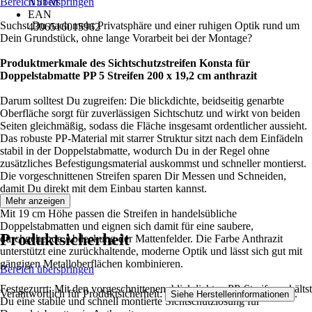
Bereich überspringen
N5TM
EAN
Suchst Du nach mehr Privatsphäre und einer ruhigen Optik rund um
4306516015962
Dein Grundstück, ohne lange Vorarbeit bei der Montage?
Produktmerkmale des Sichtschutzstreifen Konsta für
Doppelstabmatte PP 5 Streifen 200 x 19,2 cm anthrazit
Darum solltest Du zugreifen: Die blickdichte, beidseitig genarbte
Oberfläche sorgt für zuverlässigen Sichtschutz und wirkt von beiden
Seiten gleichmäßig, sodass die Fläche insgesamt ordentlicher aussieht.
Das robuste PP-Material mit starrer Struktur sitzt nach dem Einfädeln
stabil in der Doppelstabmatte, wodurch Du in der Regel ohne
zusätzliches Befestigungsmaterial auskommst und schneller montierst.
Die vorgeschnittenen Streifen sparen Dir Messen und Schneiden,
damit Du direkt mit dem Einbau starten kannst.
Mehr anzeigen
Mit 19 cm Höhe passen die Streifen in handelsübliche
Doppelstabmatten und eignen sich damit für eine saubere,
Produktsicherheit
durchgehende Abdeckung der Mattenfelder. Die Farbe Anthrazit
unterstützt eine zurückhaltende, moderne Optik und lässt sich gut mit
gängigen Metalloberflächen kombinieren.
Bereich überspringen
Festgezurrt: Mit den vorgeschnittenen, blickdichten PP-Streifen erhältst
Verantwortlich für Produktsicherheit:
.
Siehe Herstellerinformationen
Du eine stabile und schnell montierte Sichtschutzlösung für