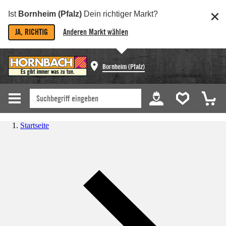
Ist
Bornheim (Pfalz)
Dein richtiger Markt?
JA, RICHTIG
Anderen Markt wählen
Bornheim (Pfalz)
Startseite