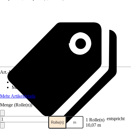
Art.-Nr.
10728612
Anwendungsbereich
:
Zaun
Material
:
Kunststoff
Mehr Artikeldetails
Menge (Rolle(n))
entspricht
1 Rolle(n)
Rolle(n)
m
10,07 m