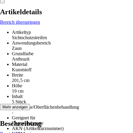
Artikeldetails
Bereich überspringen
Artikeltyp
Sichtschutzstreifen
Anwendungsbereich
Zaun
Grundfarbe
Anthrazit
Material
Kunststoff
Breite
201,5 cm
Höhe
19 cm
Inhalt
5 Stück
Oberfläche/Oberflächenbehandlung
Mehr anzeigen
-
Geeignet für
Beschreibung
Doppelstabmatte
AKN (Artikelkurznummer)