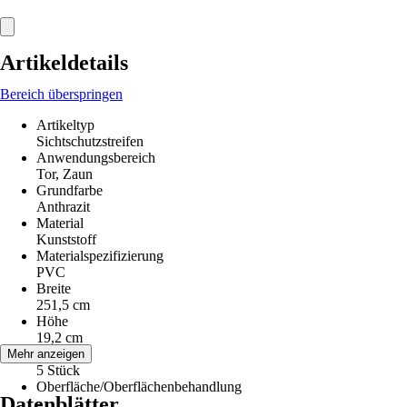
Artikeldetails
Bereich überspringen
Artikeltyp
Sichtschutzstreifen
Anwendungsbereich
Tor, Zaun
Grundfarbe
Anthrazit
Material
Kunststoff
Materialspezifizierung
PVC
Breite
251,5 cm
Höhe
19,2 cm
Inhalt
Mehr anzeigen
5 Stück
Oberfläche/Oberflächenbehandlung
Datenblätter
-