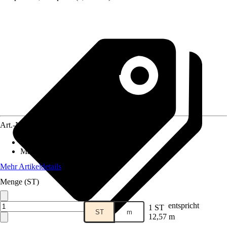
Art.-Nr.
12356532
Anwendungsbereich
:
Tor, Zaun
Material
:
Kunststoff
Mehr Artikeldetails
Menge (ST)
entspricht
1 ST
ST
m
12,57 m