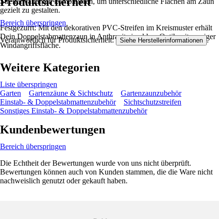
Produktsicherheit
Streifenvarianten kombinieren, um unterschiedliche Flächen am Zaun
gezielt zu gestalten.
Bereich überspringen
Festgezurrt: Mit den dekorativen PVC-Streifen im Kreismuster erhält
Dein Doppelstabmattenzaun in Anthrazit eine klare Optik mit weniger
Verantwortlich für Produktsicherheit:
.
Siehe Herstellerinformationen
Windangriffsfläche.
Weitere Kategorien
Liste überspringen
Garten
Gartenzäune & Sichtschutz
Gartenzaunzubehör
Einstab- & Doppelstabmattenzubehör
Sichtschutzstreifen
Sonstiges Einstab- & Doppelstabmattenzubehör
Kundenbewertungen
Bereich überspringen
Die Echtheit der Bewertungen wurde von uns nicht überprüft.
Bewertungen können auch von Kunden stammen, die die Ware nicht
nachweislich genutzt oder gekauft haben.