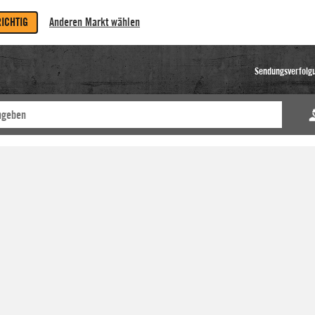
RICHTIG
Anderen Markt wählen
Sendungsverfolg