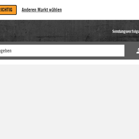
RICHTIG
Anderen Markt wählen
Sendungsverfolg