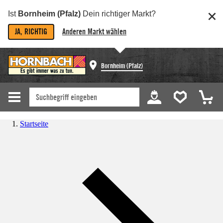
Ist
Bornheim (Pfalz)
Dein richtiger Markt?
JA, RICHTIG
Anderen Markt wählen
Bornheim (Pfalz)
Startseite