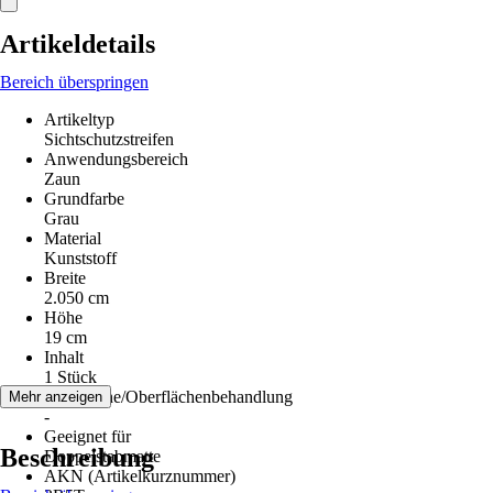
Artikeldetails
Bereich überspringen
Artikeltyp
Sichtschutzstreifen
Anwendungsbereich
Zaun
Grundfarbe
Grau
Material
Kunststoff
Breite
2.050 cm
Höhe
19 cm
Inhalt
1 Stück
Oberfläche/Oberflächenbehandlung
Mehr anzeigen
-
Geeignet für
Beschreibung
Doppelstabmatte
AKN (Artikelkurznummer)