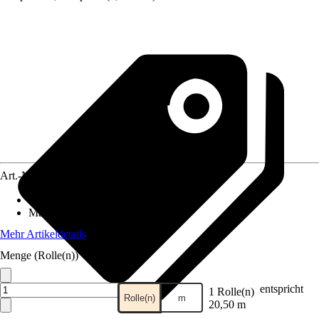
Art.-Nr.
10728615
Anwendungsbereich
:
Zaun
Material
:
Kunststoff
Mehr Artikeldetails
Menge (Rolle(n))
entspricht
1 Rolle(n)
Rolle(n)
m
20,50 m