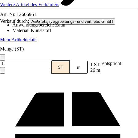
Weitere Artikel des Verkäufers
Art.-Nr.
12606961
Verkauf durch:
A&G Stahlverarbeitungs- und vertriebs GmbH
Anwendungsbereich
:
Zaun
Material
:
Kunststoff
Mehr Artikeldetails
Menge (ST)
entspricht
1 ST
ST
m
26 m