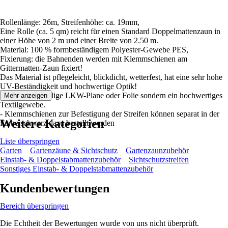
Rollenlänge: 26m, Streifenhöhe: ca. 19mm,
Eine Rolle (ca. 5 qm) reicht für einen Standard Doppelmattenzaun in
einer Höhe von 2 m und einer Breite von 2.50 m.
Material: 100 % formbeständigem Polyester-Gewebe PES,
Fixierung: die Bahnenden werden mit Klemmschienen am
Gittermatten-Zaun fixiert!
Das Material ist pflegeleicht, blickdicht, wetterfest, hat eine sehr hohe
UV-Beständigkeit und hochwertige Optik!
- Es ist keine billige LKW-Plane oder Folie sondern ein hochwertiges
Mehr anzeigen
Textilgewebe.
- Klemmschienen zur Befestigung der Streifen können separat in der
Weitere Kategorien
Farbe schwarz dazu bestellt werden
Liste überspringen
Garten
Gartenzäune & Sichtschutz
Gartenzaunzubehör
Einstab- & Doppelstabmattenzubehör
Sichtschutzstreifen
Sonstiges Einstab- & Doppelstabmattenzubehör
Kundenbewertungen
Bereich überspringen
Die Echtheit der Bewertungen wurde von uns nicht überprüft.