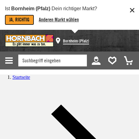
Ist
Bornheim (Pfalz)
Dein richtiger Markt?
JA, RICHTIG
Anderen Markt wählen
Bornheim (Pfalz)
Startseite