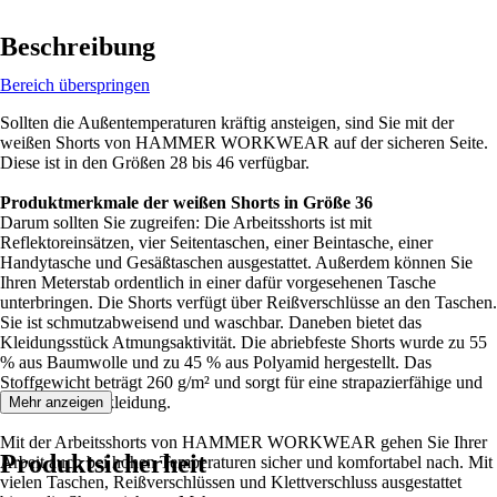
Beschreibung
Bereich überspringen
Sollten die Außentemperaturen kräftig ansteigen, sind Sie mit der
weißen Shorts von HAMMER WORKWEAR auf der sicheren Seite.
Diese ist in den Größen 28 bis 46 verfügbar.
Produktmerkmale der weißen Shorts in Größe 36
Darum sollten Sie zugreifen: Die Arbeitsshorts ist mit
Reflektoreinsätzen, vier Seitentaschen, einer Beintasche, einer
Handytasche und Gesäßtaschen ausgestattet. Außerdem können Sie
Ihren Meterstab ordentlich in einer dafür vorgesehenen Tasche
unterbringen. Die Shorts verfügt über Reißverschlüsse an den Taschen.
Sie ist schmutzabweisend und waschbar. Daneben bietet das
Kleidungsstück Atmungsaktivität. Die abriebfeste Shorts wurde zu 55
% aus Baumwolle und zu 45 % aus Polyamid hergestellt. Das
Stoffgewicht beträgt 260 g/m² und sorgt für eine strapazierfähige und
robuste Arbeitskleidung.
Mehr anzeigen
Mit der Arbeitsshorts von HAMMER WORKWEAR gehen Sie Ihrer
Produktsicherheit
Arbeit auch bei hohen Temperaturen sicher und komfortabel nach. Mit
vielen Taschen, Reißverschlüssen und Klettverschluss ausgestattet