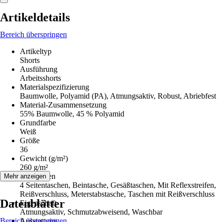
Artikeldetails
Bereich überspringen
Artikeltyp
Shorts
Ausführung
Arbeitsshorts
Materialspezifizierung
Baumwolle, Polyamid (PA), Atmungsaktiv, Robust, Abriebfest
Material-Zusammensetzung
55% Baumwolle, 45 % Polyamid
Grundfarbe
Weiß
Größe
36
Gewicht (g/m²)
260 g/m²
Funktionen
Mehr anzeigen
4 Seitentaschen, Beintasche, Gesäßtaschen, Mit Reflexstreifen,
Reißverschluss, Meterstabstasche, Taschen mit Reißverschluss
Datenblätter
Eigenschaft
Atmungsaktiv, Schmutzabweisend, Waschbar
Bereich überspringen
Ausstattung