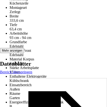
Küchenzeile
Montageart
Zerlegt
Breite
333,6 cm
Tiefe
63,4 cm
Arbeitshöhe
93 cm - 94 cm
Grundfarbe
Edelstahl
Material Front
Mehr anzeigen
Edelstahl
Material Korpus
Datenblätter
Edelstahl
Stärke Arbeitsplatte
Bereich überspringen
15 mm
Enthaltene Elektrogeräte
Kühlschrank
Einsatzbereich
Außen
Räume
Garten
Energieeffizienzklasse Kühlschrank
B