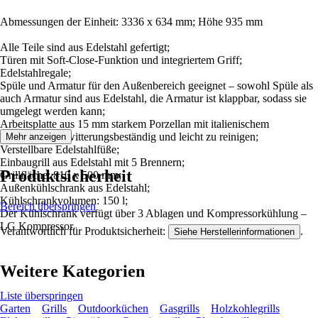
Abmessungen der Einheit: 3336 x 634 mm; Höhe 935 mm
Alle Teile sind aus Edelstahl gefertigt;
Türen mit Soft-Close-Funktion und integriertem Griff;
Edelstahlregale;
Spüle und Armatur für den Außenbereich geeignet – sowohl Spüle als
auch Armatur sind aus Edelstahl, die Armatur ist klappbar, sodass sie
umgelegt werden kann;
Arbeitsplatte aus 15 mm starkem Porzellan mit italienischem
Marmordekor, witterungsbeständig und leicht zu reinigen;
Mehr anzeigen
Verstellbare Edelstahlfüße;
Einbaugrill aus Edelstahl mit 5 Brennern;
Produktsicherheit
Grillfläche: 810 x 500 mm;
Außenkühlschrank aus Edelstahl;
Kühlschrankvolumen: 150 l;
Bereich überspringen
Der Kühlschrank verfügt über 3 Ablagen und Kompressorkühlung –
LG Kompressor.
Verantwortlich für Produktsicherheit:
.
Siehe Herstellerinformationen
Weitere Kategorien
Liste überspringen
Garten
Grills
Outdoorküchen
Gasgrills
Holzkohlegrills