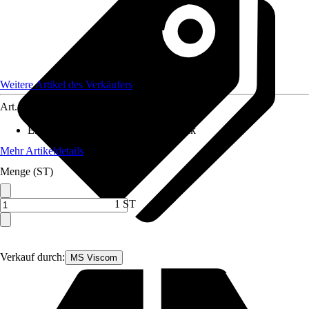
Weitere Artikel des Verkäufers
Art.-Nr.
12591823
Enthaltene Elektrogeräte
:
Kühlschrank
Mehr Artikeldetails
Menge (ST)
1 ST
Verkauf durch:
MS Viscom