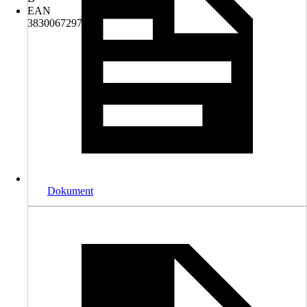
EAN
3830067297504
Dokument