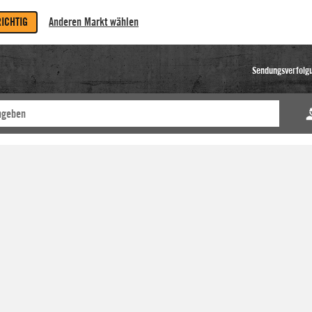
RICHTIG
Anderen Markt wählen
Sendungsverfolg