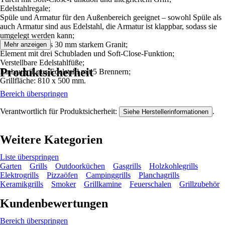
Edelstahlregale;
Spüle und Armatur für den Außenbereich geeignet – sowohl Spüle als
auch Armatur sind aus Edelstahl, die Armatur ist klappbar, sodass sie
umgelegt werden kann;
Arbeitsplatte aus 30 mm starkem Granit;
Mehr anzeigen
Element mit drei Schubladen und Soft-Close-Funktion;
Verstellbare Edelstahlfüße;
Produktsicherheit
Einbaugrill aus Edelstahl mit 5 Brennern;
Grillfläche: 810 x 500 mm.
Bereich überspringen
Verantwortlich für Produktsicherheit:
.
Siehe Herstellerinformationen
Weitere Kategorien
Liste überspringen
Garten
Grills
Outdoorküchen
Gasgrills
Holzkohlegrills
Elektrogrills
Pizzaöfen
Campinggrills
Planchagrills
Keramikgrills
Smoker
Grillkamine
Feuerschalen
Grillzubehör
Kundenbewertungen
Bereich überspringen