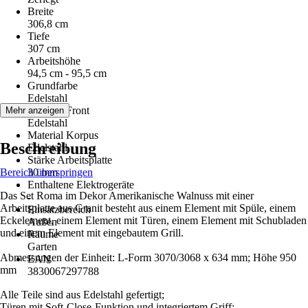
Breite
306,8 cm
Tiefe
307 cm
Arbeitshöhe
94,5 cm - 95,5 cm
Grundfarbe
Edelstahl
Material Front
Mehr anzeigen
Edelstahl
Material Korpus
Beschreibung
Edelstahl
Stärke Arbeitsplatte
Bereich überspringen
30 mm
Enthaltene Elektrogeräte
Das Set Roma im Dekor Amerikanische Walnuss mit einer
-
Arbeitsplatte aus Granit besteht aus einem Element mit Spüle, einem
Einsatzbereich
Eckelement, einem Element mit Türen, einem Element mit Schubladen
Außen
und einem Element mit eingebautem Grill.
Räume
Garten
Abmessungen der Einheit: L-Form 3070/3068 x 634 mm; Höhe 950
EAN
mm
3830067297788
Alle Teile sind aus Edelstahl gefertigt;
Türen mit Soft-Close-Funktion und integriertem Griff;