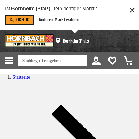
Ist
Bornheim (Pfalz)
Dein richtiger Markt?
JA, RICHTIG
Anderen Markt wählen
Bornheim (Pfalz)
Startseite