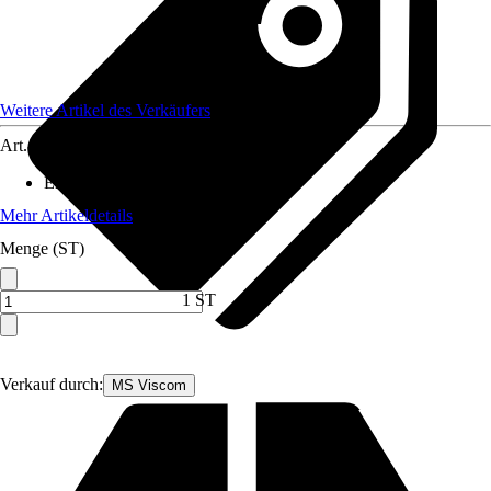
Weitere Artikel des Verkäufers
Art.-Nr.
12591888
Enthaltene Elektrogeräte
:
-
Mehr Artikeldetails
Menge (ST)
1 ST
Verkauf durch:
MS Viscom