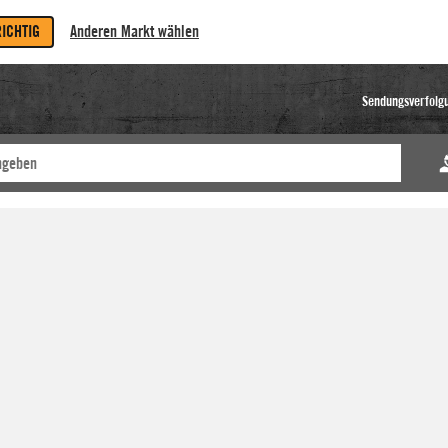
RICHTIG
Anderen Markt wählen
Sendungsverfolg