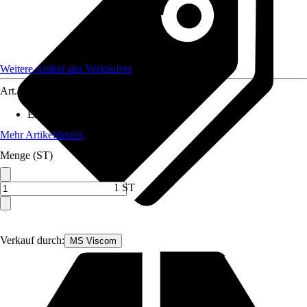
Weitere Artikel des Verkäufers
Art.-Nr.
12591886
Enthaltene Elektrogeräte
:
-
Mehr Artikeldetails
Menge (ST)
1 ST
Verkauf durch:
MS Viscom