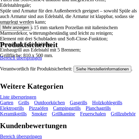
Edelstahlregale;
Spüle und Armatur für den Außenbereich geeignet – sowohl Spüle als
auch Armatur sind aus Edelstahl, die Armatur ist klappbar, sodass sie
umgelegt werden kann;
Arbeitsplatte aus 15 mm starkem Porzellan mit italienischem
Mehr anzeigen
Marmordekor, witterungsbeständig und leicht zu reinigen;
Element mit drei Schubladen und Soft-Close-Funktion;
Produktsicherheit
Verstellbare Edelstahlfüße;
Einbaugrill aus Edelstahl mit 5 Brennern;
Grillfläche: 810 x 500 mm.
Bereich überspringen
Verantwortlich für Produktsicherheit:
.
Siehe Herstellerinformationen
Weitere Kategorien
Liste überspringen
Garten
Grills
Outdoorküchen
Gasgrills
Holzkohlegrills
Elektrogrills
Pizzaöfen
Campinggrills
Planchagrills
Keramikgrills
Smoker
Grillkamine
Feuerschalen
Grillzubehör
Kundenbewertungen
Bereich überspringen