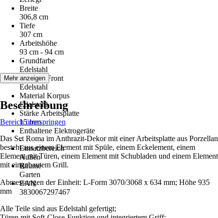
Breite
306,8 cm
Tiefe
307 cm
Arbeitshöhe
93 cm - 94 cm
Grundfarbe
Edelstahl
Material Front
Mehr anzeigen
Edelstahl
Material Korpus
Beschreibung
Edelstahl
Stärke Arbeitsplatte
Bereich überspringen
15 mm
Enthaltene Elektrogeräte
Das Set Roma im Anthrazit-Dekor mit einer Arbeitsplatte aus Porzellan
-
besteht aus einem Element mit Spüle, einem Eckelement, einem
Einsatzbereich
Element mit Türen, einem Element mit Schubladen und einem Element
Außen
mit eingebautem Grill.
Räume
Garten
Abmessungen der Einheit: L-Form 3070/3068 x 634 mm; Höhe 935
EAN
mm
3830067297467
Alle Teile sind aus Edelstahl gefertigt;
Türen mit Soft-Close-Funktion und integriertem Griff;