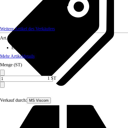
Weitere Artikel des Verkäufers
Art.-Nr.
12591889
Enthaltene Elektrogeräte
:
-
Mehr Artikeldetails
Menge (ST)
1 ST
Verkauf durch:
MS Viscom