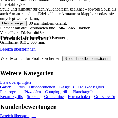
Edelstahlregale;
Spüle und Armatur für den Außenbereich geeignet – sowohl Spüle als
auch Armatur sind aus Edelstahl, die Armatur ist klappbar, sodass sie
umgelegt werden kann;
Arbeitsplatte aus 30 mm starkem Granit;
Mehr anzeigen
Element mit drei Schubladen und Soft-Close-Funktion;
Verstellbare Edelstahlfüße;
Produktsicherheit
Einbaugrill aus Edelstahl mit 5 Brennern;
Grillfläche: 810 x 500 mm.
Bereich überspringen
Verantwortlich für Produktsicherheit:
.
Siehe Herstellerinformationen
Weitere Kategorien
Liste überspringen
Garten
Grills
Outdoorküchen
Gasgrills
Holzkohlegrills
Elektrogrills
Pizzaöfen
Campinggrills
Planchagrills
Keramikgrills
Smoker
Grillkamine
Feuerschalen
Grillzubehör
Kundenbewertungen
Bereich überspringen