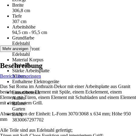
Breite
306,8 cm
Tiefe
307 cm
Arbeitshöhe
94,5 cm - 95,5 cm
Grundfarbe
Edelstahl
Material Front
Mehr anzeigen
Edelstahl
Material Korpus
Beschreibung
Edelstahl
Stärke Arbeitsplatte
Bereich überspringen
30 mm
Enthaltene Elektrogeräte
Das Set Roma im Anthrazit-Dekor mit einer Arbeitsplatte aus Granit
-
besteht aus einem Element mit Spüle, einem Eckelement, einem
Einsatzbereich
Element mit Türen, einem Element mit Schubladen und einem Element
Außen
mit eingebautem Grill.
Räume
Garten
Abmessungen der Einheit: L-Form 3070/3068 x 634 mm; Höhe 950
EAN
mm
3830067297702
Alle Teile sind aus Edelstahl gefertigt;
Türen mit Soft-Close-Funktion und integriertem Griff;