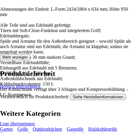
Abmessungen der Einheit: L-Form 2434/2804 x 634 mm; Höhe 950
mm
Alle Teile sind aus Edelstahl gefertigt;
Türen mit Soft-Close-Funktion und integriertem Griff;
Edelstahlregale;
Spüle und Armatur für den Außenbereich geeignet – sowohl Spüle als
auch Armatur sind aus Edelstahl, die Armatur ist klappbar, sodass sie
umgelegt werden kann;
Arbeitsplatte aus 30 mm starkem Granit;
Mehr anzeigen
Verstellbare Edelstahlfüße;
Einbaugrill aus Edelstahl mit 5 Brennern;
Produktsicherheit
Grillfläche: 810 x 500 mm;
Außenkühlschrank aus Edelstahl;
Kühlschrankvolumen: 150 l;
Bereich überspringen
Der Kühlschrank verfügt über 3 Ablagen und Kompressorkühlung –
LG-Kompressor.
Verantwortlich für Produktsicherheit:
.
Siehe Herstellerinformationen
Weitere Kategorien
Liste überspringen
Garten
Grills
Outdoorküchen
Gasgrills
Holzkohlegrills