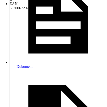
EAN
3830067297764
Dokument