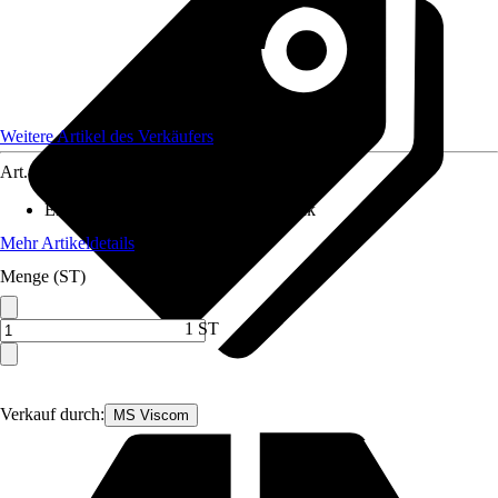
Weitere Artikel des Verkäufers
Art.-Nr.
12591817
Enthaltene Elektrogeräte
:
Kühlschrank
Mehr Artikeldetails
Menge (ST)
1 ST
Verkauf durch:
MS Viscom