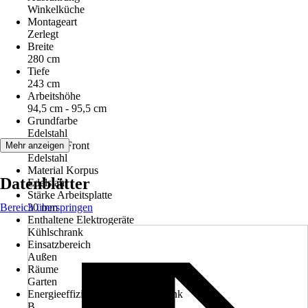
Winkelküche
Montageart
Zerlegt
Breite
280 cm
Tiefe
243 cm
Arbeitshöhe
94,5 cm - 95,5 cm
Grundfarbe
Edelstahl
Material Front
Mehr anzeigen
Edelstahl
Material Korpus
Datenblätter
Edelstahl
Stärke Arbeitsplatte
Bereich überspringen
30 mm
Enthaltene Elektrogeräte
Kühlschrank
Einsatzbereich
Außen
Räume
Garten
Energieeffizienzklasse Kühlschrank
B