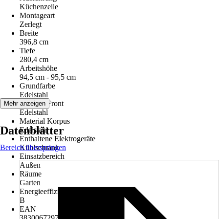
Küchenzeile
Montageart
Zerlegt
Breite
396,8 cm
Tiefe
280,4 cm
Arbeitshöhe
94,5 cm - 95,5 cm
Grundfarbe
Edelstahl
Material Front
Mehr anzeigen
Edelstahl
Material Korpus
Datenblätter
Edelstahl
Enthaltene Elektrogeräte
Bereich überspringen
Kühlschrank
Einsatzbereich
Außen
Räume
Garten
Energieeffizienzklasse Kühlschrank
B
EAN
3830067297801