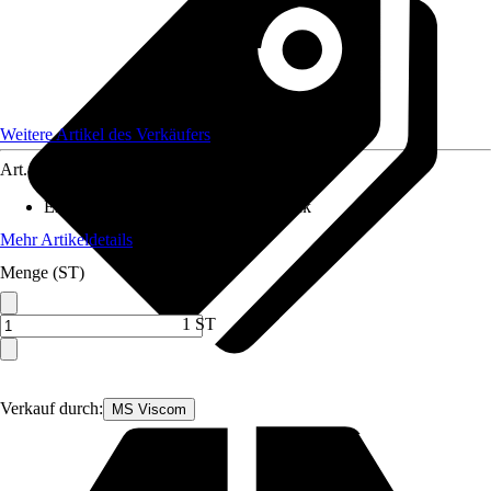
Weitere Artikel des Verkäufers
Art.-Nr.
12591816
Enthaltene Elektrogeräte
:
Kühlschrank
Mehr Artikeldetails
Menge (ST)
1 ST
Verkauf durch:
MS Viscom