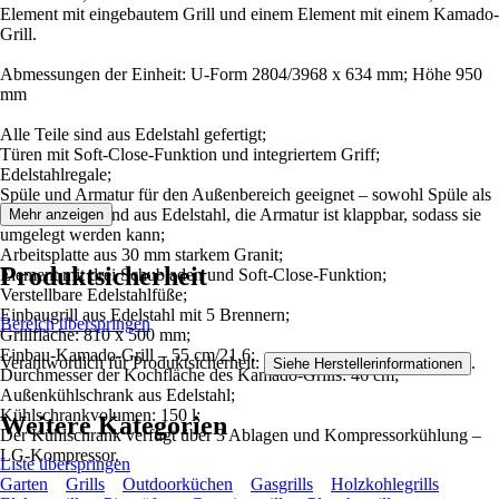
Element mit eingebautem Grill und einem Element mit einem Kamado-
Grill.
Abmessungen der Einheit: U-Form 2804/3968 x 634 mm; Höhe 950
mm
Alle Teile sind aus Edelstahl gefertigt;
Türen mit Soft-Close-Funktion und integriertem Griff;
Edelstahlregale;
Spüle und Armatur für den Außenbereich geeignet – sowohl Spüle als
auch Armatur sind aus Edelstahl, die Armatur ist klappbar, sodass sie
Mehr anzeigen
umgelegt werden kann;
Arbeitsplatte aus 30 mm starkem Granit;
Produktsicherheit
Element mit drei Schubladen und Soft-Close-Funktion;
Verstellbare Edelstahlfüße;
Einbaugrill aus Edelstahl mit 5 Brennern;
Bereich überspringen
Grillfläche: 810 x 500 mm;
Einbau-Kamado-Grill – 55 cm/21,6;
Verantwortlich für Produktsicherheit:
.
Siehe Herstellerinformationen
Durchmesser der Kochfläche des Kamado-Grills: 46 cm;
Außenkühlschrank aus Edelstahl;
Kühlschrankvolumen: 150 l;
Weitere Kategorien
Der Kühlschrank verfügt über 3 Ablagen und Kompressorkühlung –
LG-Kompressor.
Liste überspringen
Garten
Grills
Outdoorküchen
Gasgrills
Holzkohlegrills