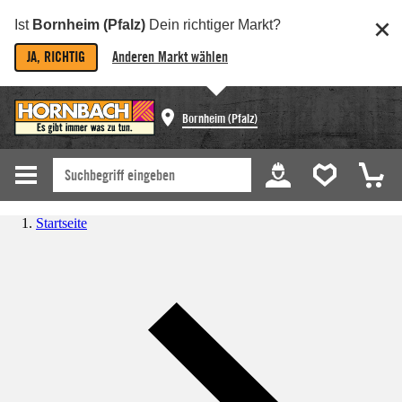
Ist
Bornheim (Pfalz)
Dein richtiger Markt?
JA, RICHTIG
Anderen Markt wählen
Bornheim (Pfalz)
Startseite