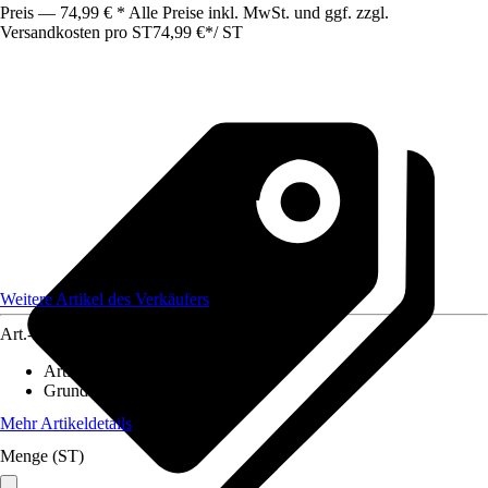
Preis — 74,99 € * Alle Preise inkl. MwSt. und ggf. zzgl.
Versandkosten pro ST
74,99 €
*
/
ST
Weitere Artikel des Verkäufers
Art.-Nr.
12515087
Artikeltyp
:
Wagen
Grundfarbe
:
Schwarz
Mehr Artikeldetails
Menge (ST)