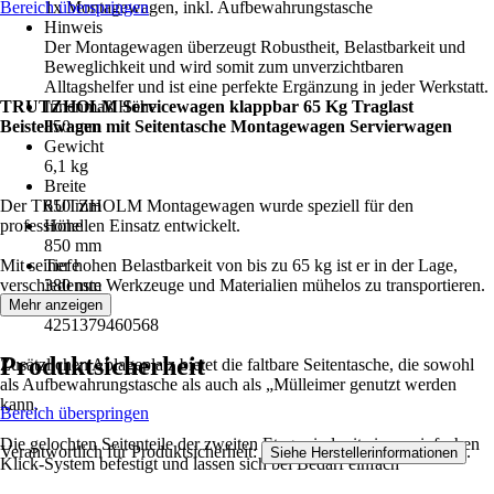
Bereich überspringen
1x Montagewagen, inkl. Aufbewahrungstasche
Hinweis
Der Montagewagen überzeugt Robustheit, Belastbarkeit und
Beweglichkeit und wird somit zum unverzichtbaren
Alltagshelfer und ist eine perfekte Ergänzung in jeder Werkstatt.
TRUTZHOLM Servicewagen klappbar 65 Kg Traglast
Innenmaß Höhe
Beistellwagen mit Seitentasche Montagewagen Servierwagen
850 mm
Gewicht
6,1 kg
Breite
Der TRUTZHOLM Montagewagen wurde speziell für den
650 mm
professionellen Einsatz entwickelt.
Höhe
850 mm
Mit seiner hohen Belastbarkeit von bis zu 65 kg ist er in der Lage,
Tiefe
verschiedenste Werkzeuge und Materialien mühelos zu transportieren.
380 mm
EAN
Mehr anzeigen
4251379460568
Produktsicherheit
Zusätzlichen Ablageplatz bietet die faltbare Seitentasche, die sowohl
als Aufbewahrungstasche als auch als „Mülleimer genutzt werden
kann.
Bereich überspringen
Die gelochten Seitenteile der zweiten Etage sind mit einem einfachen
Verantwortlich für Produktsicherheit:
.
Siehe Herstellerinformationen
Klick-System befestigt und lassen sich bei Bedarf einfach