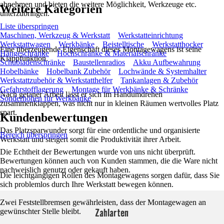
abnehmen und bieten die weitere Möglichkeit, Werkzeuge etc.
Weitere Kategorien
unterzubringen.
Liste überspringen
Maschinen, Werkzeug & Werkstatt
Werkstatteinrichtung
Werkstattwagen
Werkbänke
Beistelltische
Werkstatthocker
Eine überzeugende Eigenschaft dieses Montagewagens ist seine
Hängeschränke
Hochschränke & Materialschränke
Klappfunktion.
Schubladenschränke
Baustellenradios
Akku Aufbewahrung
Hobelbänke
Hobelbank Zubehör
Lochwände & Systemhalter
Werkstattzubehör & Werkstatthelfer
Tankanlagen & Zubehör
Gefahrstofflagerung
Montage für Werkbänke & Schränke
Nach getaner Arbeit lässt er sich im Handumdrehen
Sonderhöhen für Werkbänke
zusammenklappen, was nicht nur in kleinen Räumen wertvolles Platz
spart.
Kundenbewertungen
Das Platzsparwunder sorgt für eine ordentliche und organisierte
Bereich überspringen
Werkstatt und steigert somit die Produktivität ihrer Arbeit.
Die Echtheit der Bewertungen wurde von uns nicht überprüft.
Bewertungen können auch von Kunden stammen, die die Ware nicht
nachweislich genutzt oder gekauft haben.
Die leichtgängigen Rollen des Montagewagens sorgen dafür, dass Sie
sich problemlos durch Ihre Werkstatt bewegen können.
Zwei Feststellbremsen gewährleisten, dass der Montagewagen an
Zahlarten
gewünschter Stelle bleibt.