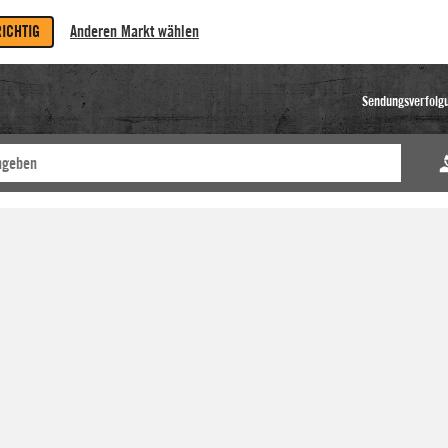
RICHTIG
Anderen Markt wählen
Sendungsverfolg