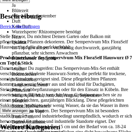
Ja
Blütezeit
Beschreibung
Juli, August, September
Duft
Bereich überspringen
Kein Duft
Wurzelsperre/ Rhizomsperre benötigt
Stelle Dir vor, Du möchtest Deinen Garten oder Balkon mit
Nein
pflegeleichten Pflanzen dekorieren. Der Sempervivum Mix FloraSelf
Qualität
Hauswurz ist dafür die perfekte Wahl.
Im Topf gewachsen – vollständig durchwurzelt, ganzjährig
pflanzbar, sehr sicheres Anwachsen
Produktmerkmale des Sempervivum Mix FloraSelf Hauswurz Ø 7
Durchmesser Topfgröße
cm Topf 6 Stück
7 cm
Darum solltest Du zugreifen: Das Sempervivum-Mix-Set enthält
Wuchs
verschiedene sukkulente Hauswurz-Sorten, die perfekt für trockene,
Bodendecker
sonnige Standorte geeignet sind. Diese pflegeleichten Pflanzen
Wuchsstärke
kommen mit wenig Wasser aus und sind ideal für Dachgärten,
Langsamwachsend
Steingärten, Grabbepflanzungen oder für den Einsatz in Kübeln. Ihre
Pflanzzeit
rosettenartigen Blätter in verschiedenen Grüntönen machen sie zu
März, April, Mai, Juni, Juli, August, September
einem pflegeleichten, ganzjährigen Blickfang. Diese pflegeleichten
Standort
Sukkulenten benötigen sehr wenig Wasser, da sie das Wasser in ihren
Sonne, Halbschatten
Blättern speichern können. Der Sempervivum Mix ist besonders
Mehr anzeigen
Größe ohne Topf
stadtklimatolerant und industriebedingt unempfindlich, wodurch er sich
3 cm - 7 cm
hervorragend für urbane und industrielle Standorte eignet. Der
Bodenverhältnisse
Weitere Kategorien
empfohlene Pflanzabstand von 15 cm und der Bedarf von ca. 18-24
Durchlässig, Trocken
Pflanzen pro Quadratmeter ermöglichen eine dicht bewachsene Fläche.