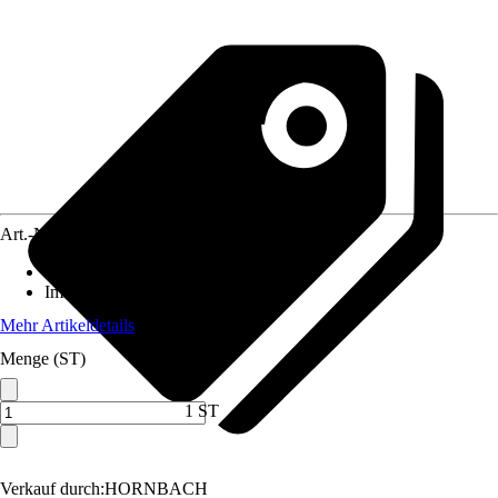
Art.-Nr.
5565501
Standort
:
Sonne, Halbschatten
Immergrün
:
Ja
Mehr Artikeldetails
Menge (ST)
1 ST
Verkauf durch:
HORNBACH