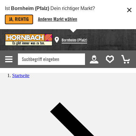
Ist
Bornheim (Pfalz)
Dein richtiger Markt?
JA, RICHTIG
Anderen Markt wählen
Bornheim (Pfalz)
Startseite