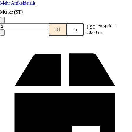
Mehr Artikeldetails
Menge (ST)
entspricht
1 ST
ST
m
20,00 m