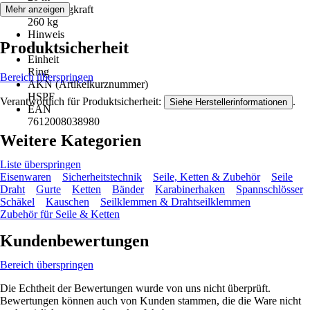
Max. Tragkraft
Mehr anzeigen
260 kg
Hinweis
Produktsicherheit
-
Einheit
Ring
Bereich überspringen
AKN (Artikelkurznummer)
HSPF
Verantwortlich für Produktsicherheit:
.
Siehe Herstellerinformationen
EAN
7612008038980
Weitere Kategorien
Liste überspringen
Eisenwaren
Sicherheitstechnik
Seile, Ketten & Zubehör
Seile
Draht
Gurte
Ketten
Bänder
Karabinerhaken
Spannschlösser
Schäkel
Kauschen
Seilklemmen & Drahtseilklemmen
Zubehör für Seile & Ketten
Kundenbewertungen
Bereich überspringen
Die Echtheit der Bewertungen wurde von uns nicht überprüft.
Bewertungen können auch von Kunden stammen, die die Ware nicht