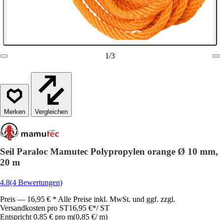
1
/
3
Vergleichen
Seil Paraloc Mamutec Polypropylen orange Ø 10 mm,
20 m
4.8
(4 Bewertungen)
Preis — 16,95 € * Alle Preise inkl. MwSt. und ggf. zzgl.
Versandkosten pro ST
16,95 €
*
/
ST
Entspricht 0,85 € pro m
(
0,85 €
/
m
)