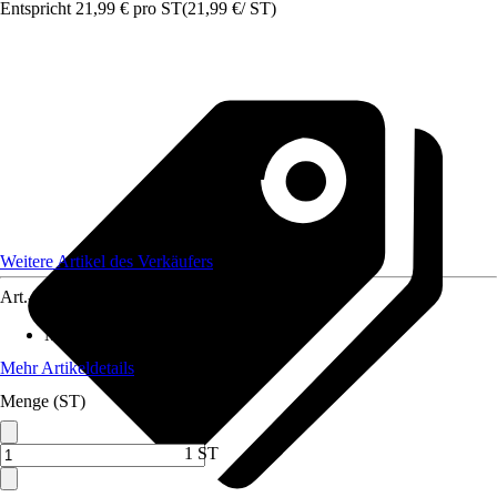
Entspricht 21,99 € pro ST
(
21,99 €
/
ST
)
Weitere Artikel des Verkäufers
Art.-Nr.
12034121
Material
:
Metall
Mehr Artikeldetails
Menge (ST)
1 ST