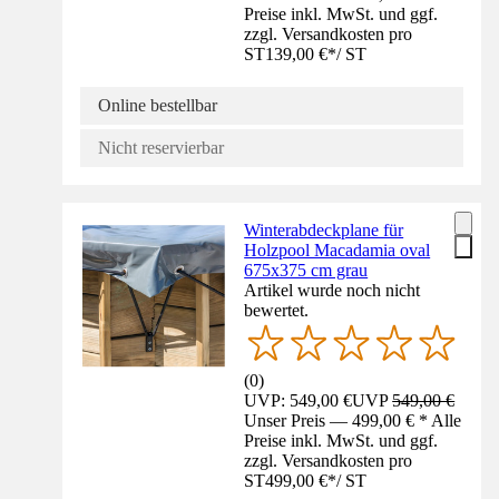
Preise inkl. MwSt. und ggf.
zzgl. Versandkosten pro
ST
139,00 €
*
/
ST
Online bestellbar
Nicht reservierbar
Winterabdeckplane für
Holzpool Macadamia oval
675x375 cm grau
Artikel wurde noch nicht
bewertet.
(
0
)
UVP: 549,00 €
UVP
549,00 €
Unser Preis — 499,00 € * Alle
Preise inkl. MwSt. und ggf.
zzgl. Versandkosten pro
ST
499,00 €
*
/
ST