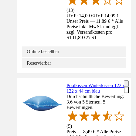
(
13
)
UVP: 14,09 €
UVP
14,09 €
Unser Preis — 11,89 € * Alle
Preise inkl. MwSt. und ggf.
zzgl. Versandkosten pro
ST
11,89 €
*
/
ST
Online bestellbar
Reservierbar
Poolkissen Winterkissen 122 x
122 x 44 cm blau
Durchschnittliche Bewertung:
3.6 von 5 Sternen. 5
Bewertungen.
(
5
)
Preis — 8,49 € * Alle Preise