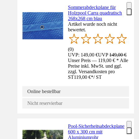
Sommerabdeckplane für
Holzpool Carra quadratisch
268x268 cm blau
Artikel wurde noch nicht
bewertet.
(
0
)
UVP: 149,00 €
UVP
149,00 €
Unser Preis — 119,00 € * Alle
Preise inkl. MwSt. und ggf.
zzgl. Versandkosten pro
ST
119,00 €
*
/
ST
Online bestellbar
Nicht reservierbar
Pool-Sicherheitsabdeckplane
600 x 300 cm mit
Aluminiumrohr