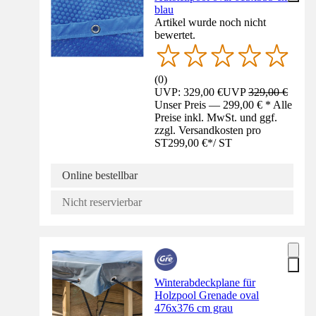
blau
Artikel wurde noch nicht
bewertet.
(
0
)
UVP: 329,00 €
UVP
329,00 €
Unser Preis — 299,00 € * Alle
Preise inkl. MwSt. und ggf.
zzgl. Versandkosten pro
ST
299,00 €
*
/
ST
Online bestellbar
Nicht reservierbar
Winterabdeckplane für
Holzpool Grenade oval
476x376 cm grau