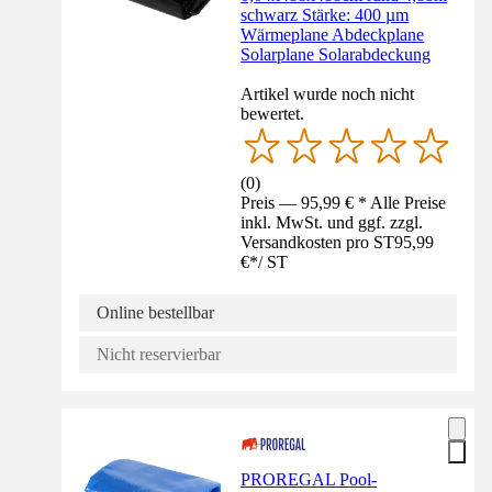
schwarz Stärke: 400 µm
Wärmeplane Abdeckplane
Solarplane Solarabdeckung
Artikel wurde noch nicht
bewertet.
(
0
)
Preis — 95,99 € * Alle Preise
inkl. MwSt. und ggf. zzgl.
Versandkosten pro ST
95,99
€
*
/
ST
Online bestellbar
Nicht reservierbar
PROREGAL Pool-