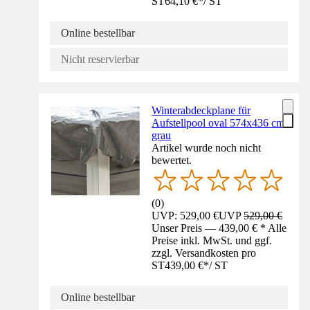
ST
64,10 €
*
/
ST
Online bestellbar
Nicht reservierbar
Winterabdeckplane für
Aufstellpool oval 574x436 cm
grau
Artikel wurde noch nicht
bewertet.
(
0
)
UVP: 529,00 €
UVP
529,00 €
Unser Preis — 439,00 € * Alle
Preise inkl. MwSt. und ggf.
zzgl. Versandkosten pro
ST
439,00 €
*
/
ST
Online bestellbar