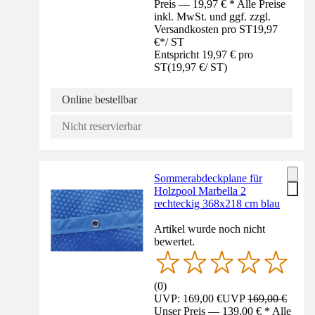
Preis — 19,97 € * Alle Preise
inkl. MwSt. und ggf. zzgl.
Versandkosten pro ST
19,97
€
*
/
ST
Entspricht 19,97 € pro
ST
(
19,97 €
/
ST
)
Online bestellbar
Nicht reservierbar
Sommerabdeckplane für
Holzpool Marbella 2
rechteckig 368x218 cm blau
Artikel wurde noch nicht
bewertet.
(
0
)
UVP: 169,00 €
UVP
169,00 €
Unser Preis — 139,00 € * Alle