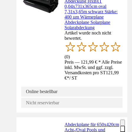
Abdeckung HxBxT
0,04x731x365cm oval
7,31x3,65m schwarz Stärke:
400 µm Wärmeplane
Abdeckplane Solarplane
Solarabdeckung
Artikel wurde noch nicht
bewertet.
(
0
)
Preis — 121,99 € * Alle Preise
inkl. MwSt. und ggf. zzgl.
Versandkosten pro ST
121,99
€
*
/
ST
Online bestellbar
Nicht reservierbar
Abdeckplane für 650x420cm
Acht-/Oval Pools und