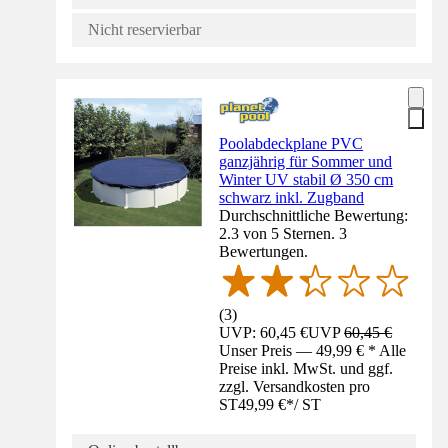
Nicht reservierbar
Poolabdeckplane PVC
ganzjährig für Sommer und
Winter UV stabil Ø 350 cm
schwarz inkl. Zugband
Durchschnittliche Bewertung:
2.3 von 5 Sternen. 3
Bewertungen.
(
3
)
UVP: 60,45 €
UVP
60,45 €
Unser Preis — 49,99 € * Alle
Preise inkl. MwSt. und ggf.
zzgl. Versandkosten pro
ST
49,99 €
*
/
ST