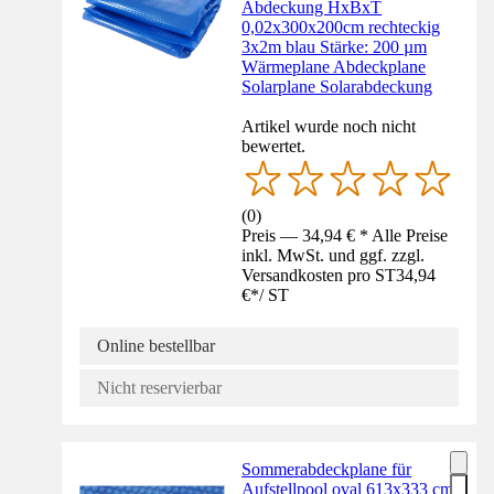
Abdeckung HxBxT
0,02x300x200cm rechteckig
3x2m blau Stärke: 200 µm
Wärmeplane Abdeckplane
Solarplane Solarabdeckung
Artikel wurde noch nicht
bewertet.
(
0
)
Preis — 34,94 € * Alle Preise
inkl. MwSt. und ggf. zzgl.
Versandkosten pro ST
34,94
€
*
/
ST
Online bestellbar
Nicht reservierbar
Sommerabdeckplane für
Aufstellpool oval 613x333 cm