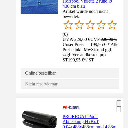
Holzpool Violette 2 rund Ø
436 cm blau
Artikel wurde noch nicht
bewertet.
(
0
)
UVP: 229,00 €
UVP
229,00 €
Unser Preis — 199,95 € * Alle
Preise inkl. MwSt. und ggf.
zzgl. Versandkosten pro
ST
199,95 €
*
/
ST
Online bestellbar
Nicht reservierbar
PROREGAL Pool-
Abdeckung HxBxT
0,04x488x488cm rund 4,88m