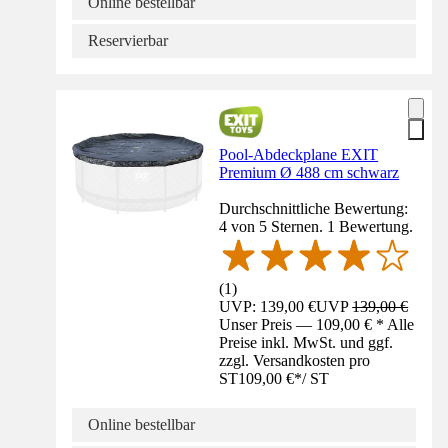
Online bestellbar
Reservierbar
Pool-Abdeckplane EXIT
Premium Ø 488 cm schwarz
Durchschnittliche Bewertung:
4 von 5 Sternen. 1 Bewertung.
(
1
)
UVP: 139,00 €
UVP
139,00 €
Unser Preis — 109,00 € * Alle
Preise inkl. MwSt. und ggf.
zzgl. Versandkosten pro
ST
109,00 €
*
/
ST
Online bestellbar