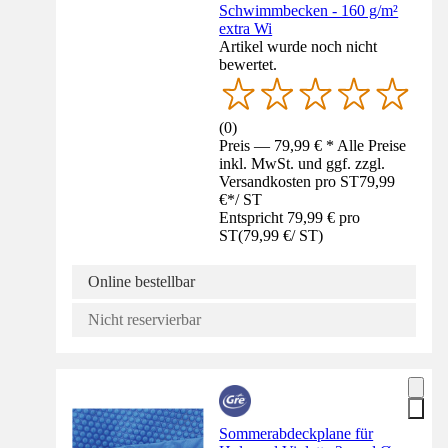
Schwimmbecken - 160 g/m²
extra Wi
Artikel wurde noch nicht
bewertet.
(
0
)
Preis — 79,99 € * Alle Preise
inkl. MwSt. und ggf. zzgl.
Versandkosten pro ST
79,99
€
*
/
ST
Entspricht 79,99 € pro
ST
(
79,99 €
/
ST
)
Online bestellbar
Nicht reservierbar
Sommerabdeckplane für