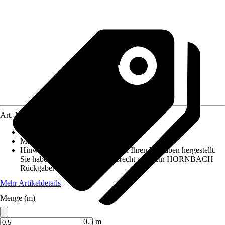
Art.-Nr.
6171936
Artikeltyp
:
Kette
Material
:
Metall
Hinweis: Dieser Artikel wird nach Ihren Vorgaben hergestellt.
Sie haben daher kein Widerrufsrecht und kein HORNBACH
Rückgaberecht.
Mehr Artikeldetails
Menge (m)
0.5 m