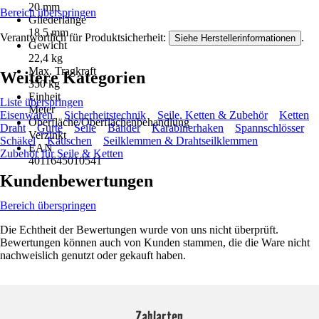
20 mm
Bereich überspringen
Gliederlänge
18,5 mm
Verantwortlich für Produktsicherheit:
.
Siehe Herstellerinformationen
Gewicht
22,4 kg
Max. Tragkraft
Weitere Kategorien
350 kg
Einheit
Liste überspringen
Meter
Eisenwaren
Sicherheitstechnik
Seile, Ketten & Zubehör
Ketten
Oberfläche/Oberflächenbehandlung
Draht
Gurte
Seile
Bänder
Karabinerhaken
Spannschlösser
Verzinkt
Schäkel
Kauschen
Seilklemmen & Drahtseilklemmen
EAN
Zubehör für Seile & Ketten
4011645010541
Kundenbewertungen
Bereich überspringen
Die Echtheit der Bewertungen wurde von uns nicht überprüft.
Bewertungen können auch von Kunden stammen, die die Ware nicht
nachweislich genutzt oder gekauft haben.
Zahlarten