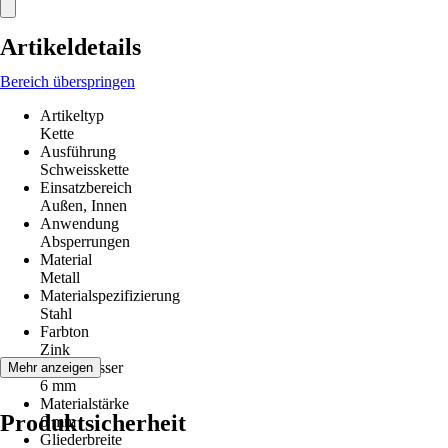
Artikeldetails
Bereich überspringen
Artikeltyp
Kette
Ausführung
Schweisskette
Einsatzbereich
Außen, Innen
Anwendung
Absperrungen
Material
Metall
Materialspezifizierung
Stahl
Farbton
Zink
Durchmesser
Mehr anzeigen
6 mm
Materialstärke
Produktsicherheit
6 mm
Gliederbreite