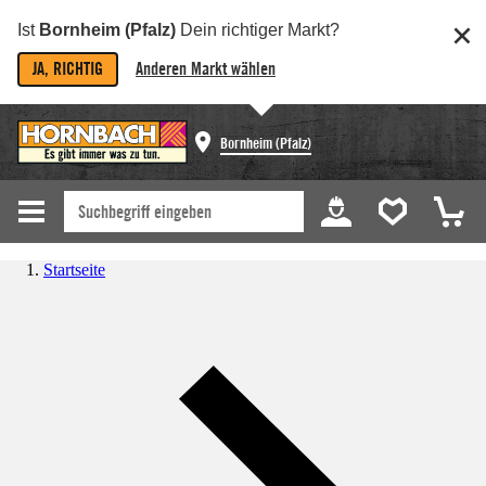
Ist
Bornheim (Pfalz)
Dein richtiger Markt?
JA, RICHTIG
Anderen Markt wählen
Bornheim (Pfalz)
Startseite